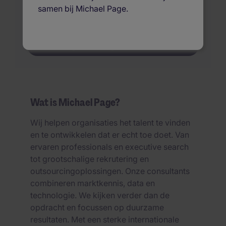
wereldwijd.
samen bij Michael Page.
Vacature indienen
​Vraag een terugbelverzoek aan
Wat is Michael Page?
Wij helpen organisaties het talent te vinden
en te ontwikkelen dat er echt toe doet. Van
ervaren professionals en executive search
tot grootschalige rekrutering en
outsourcingoplossingen. Onze consultants
combineren marktkennis, data en
technologie. We kijken verder dan de
opdracht en focussen op duurzame
resultaten. Met een sterke internationale