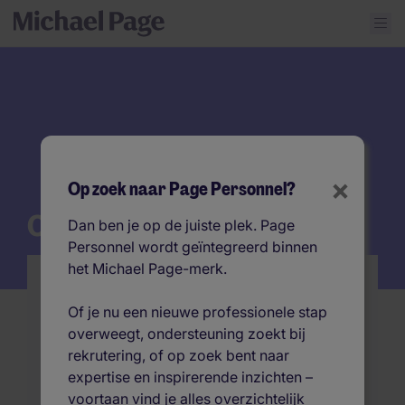
×
Op zoek naar Page Personnel?
Over ons
Dan ben je op de juiste plek. Page
Personnel wordt geïntegreerd binnen
het Michael Page-merk.
Over Michael Page
Of je nu een nieuwe professionele stap
Al meer dan 25 jaar in België en meer dan 50
overweegt, ondersteuning zoekt bij
jaar wereldwijd verbinden we organisaties
rekrutering, of op zoek bent naar
met talent dat het verschil maakt. Over
expertise en inspirerende inzichten –
markten, specialisaties en sectoren heen,
voortaan vind je alles overzichtelijk