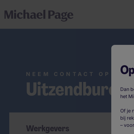
Op
NEEM CONTACT OP
Uitzendbureau
Dan be
het M
Of je
bij re
– voor
Werkgevers