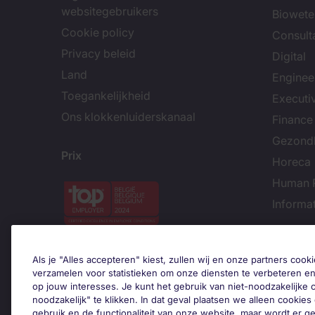
websitegebruikers
Biowet
Cookie policy
Consult
Privacy beleid
Digital
Land
Enginee
Toegankelijkheid
Executi
Ons klokkenluiderskanaal
Finance
Gezond
Prix
Horeca
Human 
Informa
Trends
Als je "Alles accepteren" kiest, zullen wij en onze partners co
verzamelen voor statistieken om onze diensten te verbeteren en
op jouw interesses. Je kunt het gebruik van niet-noodzakelijke
noodzakelijk" te klikken. In dat geval plaatsen we alleen cookies d
gebruik en de functionaliteit van onze website, maar wordt er 