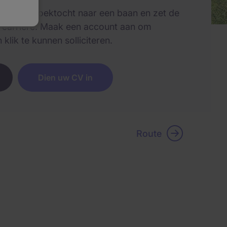
met uw zoektocht naar een baan en zet de
w carrière. Maak een account aan om
klik te kunnen solliciteren.
Dien uw CV in
Route