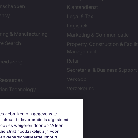
enschappen
Klantendienst
ancy
Legal & Tax
Logistiek
ring & Manufacturing
Marketing & Communicatie
ve Search
Property, Construction & Facilit
Management
Retail
heidszorg
Secretarial & Business Support
Verkoop
Resources
Verzekering
tion Technology
okies gebruiken om gegevens te
 inhoud te leveren die is afgestemd
 cookies weigeren door op "Alleen
ie strikt noodzakelijk zijn voor
geen gepersonaliseerde inhoud