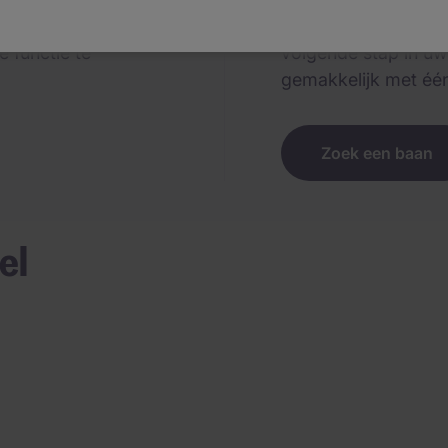
et een van onze
Begin vandaag nog 
 functie te
volgende stap in u
gemakkelijk met één 
Zoek een baan
el