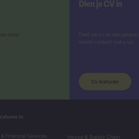
Dien je CV in
van onze
Deel uw cv en een gespec
neemt contact met u op.
Cv insturen
catures in
& Financial Services
Inkoop & Supply Chain