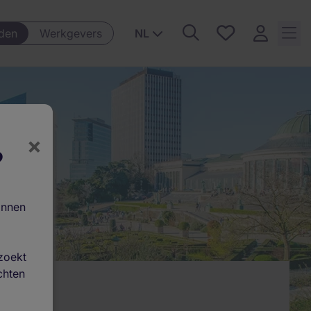
Favorieten,
den
Werkgevers
NL
0
Opgeslagen
vacatures
×
?
innen
zoekt
chten
en