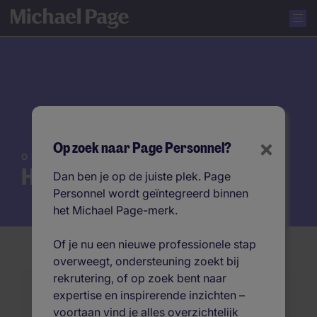
×
Op zoek naar Page Personnel?
ONZE EXPERTISE
Human Resources
Dan ben je op de juiste plek. Page
Personnel wordt geïntegreerd binnen
het Michael Page-merk.
Of je nu een nieuwe professionele stap
overweegt, ondersteuning zoekt bij
rekrutering, of op zoek bent naar
Op zoek naar personeel in de sector Human
expertise en inspirerende inzichten –
Resources?
voortaan vind je alles overzichtelijk