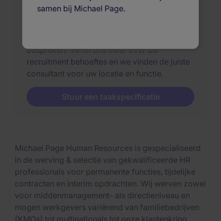
samen bij Michael Page.
We hebben recruitment consultants die
gespecialiseerd zijn in Human Resources en
staan ​​klaar om uw volgende vacature te
bespreken. Vertel ons meer over uw
recruitment behoeftes en we vinden de juiste
consultant voor uw locatie en functie.
Stuur een taakspecificatie
Michael Page Human Resources is gespecialiseerd
in de werving & selectie van gekwalificeerde HR
professionals voor permanente functies, tijdelijke
contracten en interim opdrachten. Wij werven zowel
voor middenmanagement- als directieniveau en
mogen werkgevers variërend van familiebedrijven
(KMOs) tot multinationals tot onze klantenkring