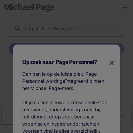
Logistiek
Regio, Stad...
Creëer job alert
×
Op zoek naar Page Personnel?
96
Logistiek banen
Dan ben je op de juiste plek. Page
Personnel wordt geïntegreerd binnen
het Michael Page-merk.
Creëer job alert
Of je nu een nieuwe professionele stap
overweegt, ondersteuning zoekt bij
Close
Relevantie
Filter
rekrutering, of op zoek bent naar
expertise en inspirerende inzichten –
voortaan vind je alles overzichtelijk