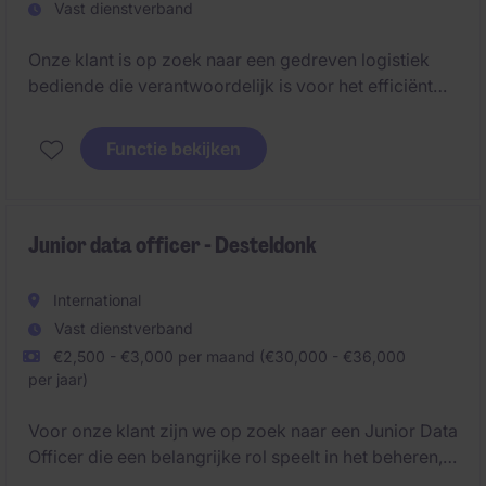
Vast dienstverband
Onze klant is op zoek naar een gedreven logistiek
bediende die verantwoordelijk is voor het efficiënt
organiseren en optimaliseren van transportstromen.
Je fungeert als spilfiguur tussen chauffeurs, interne
Functie bekijken
diensten en externe partners.
Junior data officer - Desteldonk
International
Vast dienstverband
€2,500 - €3,000 per maand (€30,000 - €36,000
per jaar)
Voor onze klant zijn we op zoek naar een Junior Data
Officer die een belangrijke rol speelt in het beheren,
analyseren en verbeteren van operationele