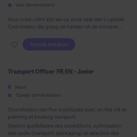
Vast dienstverband
Voor onze cliënt zijn we op zoek naar een Logistiek
Coördinator die graag de handen uit de mouwen
steekt. In deze gevarieerde functie combineer je
logistieke administratie en planning met een actieve
Functie bekijken
aanwezigheid op de werkvloer, waardoor geen
enkele dag hetzelfde is.
Transport Officer (FR/EN) - Junior
Nijvel
Tijdelijk dienstverband
Coordination des flux logistiques avec un rôle clé en
planning et booking transport.
Gestion quotidienne des expéditions, optimisation
des coûts (transport, packaging) et selection des