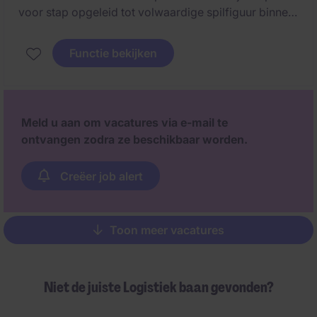
voor stap opgeleid tot volwaardige spilfiguur binnen
logistieke processen. Je krijgt de kans om van A tot Z
betrokken te zijn bij klantendossiers en zo een
Functie bekijken
stevige basis te leggen binnen de supply chain.
Meld u aan om vacatures via e-mail te
ontvangen zodra ze beschikbaar worden.
Creëer job alert
Toon meer vacatures
Pagination
Niet de juiste Logistiek baan gevonden?