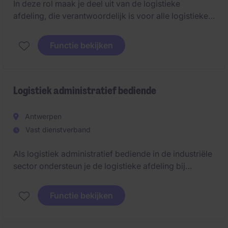
In deze rol maak je deel uit van de logistieke
afdeling, die verantwoordelijk is voor alle logistieke
activiteiten op de site. Je zorgt mee voor een vlotte
goederenstroom, van de ontvangst van grondstoffen
Functie bekijken
tot de verzending van afgewerkte producten. Naast
de dagelijkse operationele ondersteuning krijg je de
kans om actief mee te denken over optimalisaties
binnen de logistieke processen en voorraadbeheer.
Logistiek administratief bediende
Antwerpen
Vast dienstverband
Als logistiek administratief bediende in de industriële
sector ondersteun je de logistieke afdeling bij
administratieve taken, planning en coördinatie. Je
draagt bij aan een vlotte werking van de logistieke
Functie bekijken
processen. Het bedrijf is gelegen in regio Antwerpen
& best bereikbaar met het eigen vervoer.