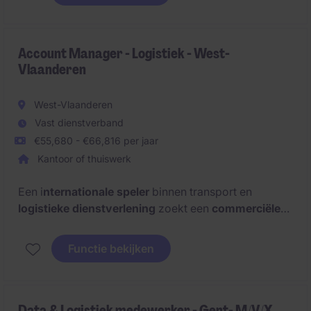
la performance de l'entreprise.
Account Manager - Logistiek - West-
Vlaanderen
West-Vlaanderen
Vast dienstverband
€55,680 - €66,816 per jaar
Kantoor of thuiswerk
Een i
nternationale speler
binnen transport en
logistieke dienstverlening
zoekt een
commerciële
Account Manager voor West-Vlaanderen
. In deze
rol bouw je actief een klantenportefeuille uit binnen
Functie bekijken
het
KMO-segment
en word je dé vertrouwenspartner
voor je klanten.
Data & Logistiek medewerker - Gent- M/V/X