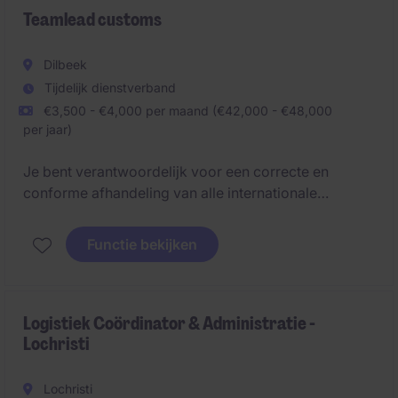
Teamlead customs
Dilbeek
Tijdelijk dienstverband
€3,500 - €4,000 per maand (€42,000 - €48,000
per jaar)
Je bent verantwoordelijk voor een correcte en
conforme afhandeling van alle internationale
transportdocumentatie (weg-, zee- en
luchttransport) en zorg je ervoor dat alle douane- en
Functie bekijken
handelsprocessen vlot verlopen. Je combineert
operationele expertise met people management en
werkt continu aan procesverbetering, automatisering
en een optimale samenwerking met interne en
Logistiek Coördinator & Administratie -
Lochristi
externe stakeholders.
Lochristi