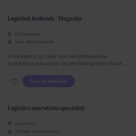
chauffeurs, logistieke partners en interne
stakeholders.
Logistiek bediende / Magazijn
Oudenaarde
Vast dienstverband
Onze klant is op zoek naar een enthousiaste
logistieke medewerker die een belangrijke schakel
vormt tussen leveranciers, het magazijn en klanten. In
deze veelzijdige functie zorg je ervoor dat
Functie bekijken
goederenstromen vlot verlopen en draag je bij aan
een efficiënte en klantgerichte service.
Logistics operations specialist
Zaventem
Tijdelijk dienstverband