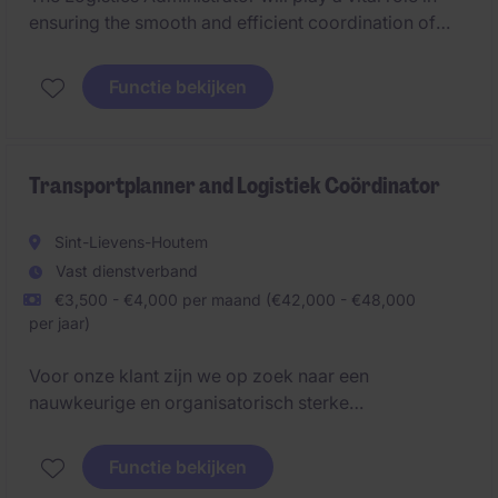
ensuring the smooth and efficient coordination of
logistics activities within the Pharma sector. This
temporary role is based in Wavre and requires a
Functie bekijken
detail-oriented professional with a strong
organizational mindset.
Transportplanner and Logistiek Coördinator
Sint-Lievens-Houtem
Vast dienstverband
€3,500 - €4,000 per maand (€42,000 - €48,000
per jaar)
Voor onze klant zijn we op zoek naar een
nauwkeurige en organisatorisch sterke
Transportplanner & Logistiek Coördinator. In deze
functie zorg je voor een vlotte planning en opvolging
Functie bekijken
van transporten en ben je de spilfiguur tussen