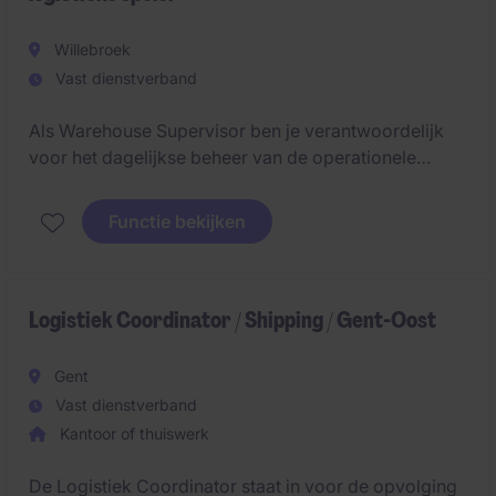
Willebroek
Vast dienstverband
Als Warehouse Supervisor ben je verantwoordelijk
voor het dagelijkse beheer van de operationele
activiteiten in het magazijn en bewaak je efficiëntie,
kwaliteit en veiligheid. Je stuurt team leaders en
Functie bekijken
operatoren aan en speelt een sleutelrol in het
verbeteren van processen binnen een multiklant
omgeving.
Logistiek Coordinator / Shipping / Gent-Oost
Gent
Vast dienstverband
Kantoor of thuiswerk
De Logistiek Coordinator staat in voor de opvolging