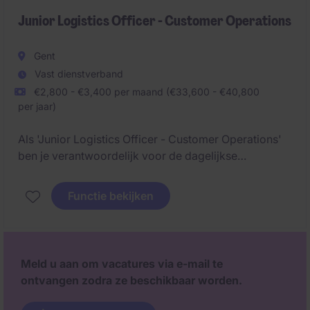
Junior Logistics Officer - Customer Operations
Gent
Vast dienstverband
€2,800 - €3,400 per maand (€33,600 - €40,800
per jaar)
Als 'Junior Logistics Officer - Customer Operations'
ben je verantwoordelijk voor de dagelijkse
opvolging van logistieke processen voor een
portefeuille van klanten. Je zorgt ervoor dat
Functie bekijken
goederenstromen vlot verlopen, dossiers
administratief correct verwerkt worden en klanten
kunnen rekenen op een uitstekende service.
Meld u aan om vacatures via e-mail te
ontvangen zodra ze beschikbaar worden.