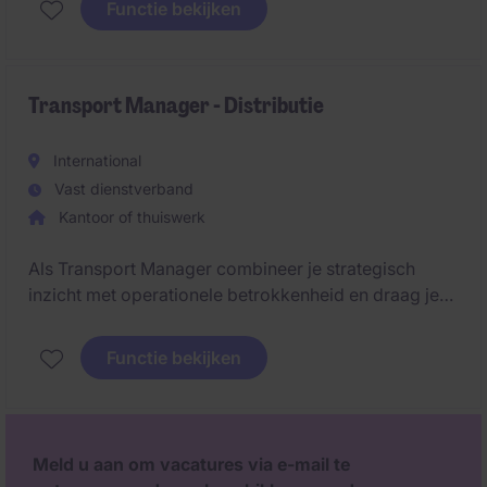
Functie bekijken
l'optimisation des flux et des processus logistiques.
Transport Manager - Distributie
International
Vast dienstverband
Kantoor of thuiswerk
Als Transport Manager combineer je strategisch
inzicht met operationele betrokkenheid en draag je
actief bij aan de verdere ontwikkeling van het
transportbeleid. Je ondersteunt de dagelijkse
Functie bekijken
transportactiviteiten, stuurt verbeterprojecten aan en
werkt nauw samen met klanten, transportpartners en
interne stakeholders om performante en
toekomstgerichte logistieke oplossingen te
Meld u aan om vacatures via e-mail te
realiseren.