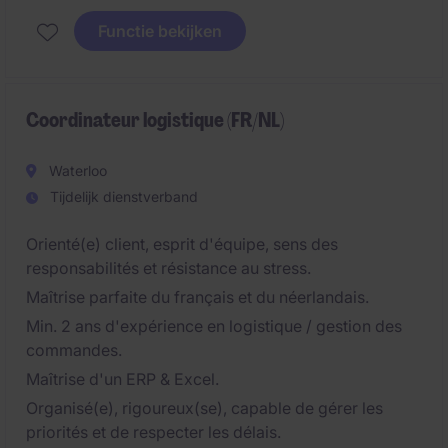
gegevensstromen. In deze functie combineer je data-
Functie bekijken
analyse, rapportering en procesoptimalisatie met een
sterke focus op kwaliteit en efficiëntie.
Coordinateur logistique (FR/NL)
Waterloo
Tijdelijk dienstverband
Orienté(e) client, esprit d'équipe, sens des
responsabilités et résistance au stress.
Maîtrise parfaite du français et du néerlandais.
Min. 2 ans d'expérience en logistique / gestion des
commandes.
Maîtrise d'un ERP & Excel.
Organisé(e), rigoureux(se), capable de gérer les
priorités et de respecter les délais.