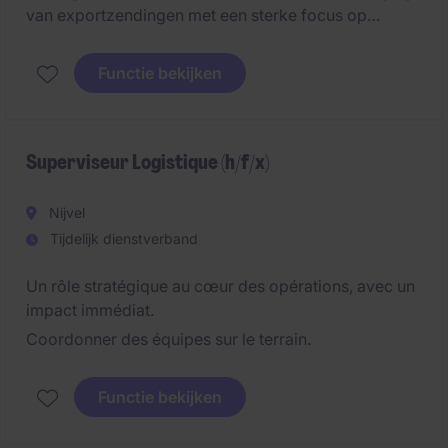
van exportzendingen met een sterke focus op
maritieme logistiek en internationale markten. Je
beheert exportdossiers van A tot Z en werkt nauw
Functie bekijken
samen met leveranciers, freight forwarders en
klanten. #Ghent
Superviseur Logistique (h/f/x)
Nijvel
Tijdelijk dienstverband
Un rôle stratégique au cœur des opérations, avec un
impact immédiat.
Coordonner des équipes sur le terrain.
Functie bekijken