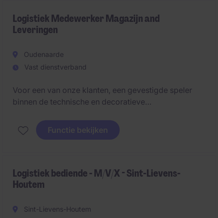
Logistiek Medewerker Magazijn and
Leveringen
Oudenaarde
Vast dienstverband
Voor een van onze klanten, een gevestigde speler
binnen de technische en decoratieve
verlichtingssector, zijn we op zoek naar een
Logistiek Medewerker (M/V/X) voor de vestiging in
Functie bekijken
Oudenaarde. Je komt terecht in een dynamische
omgeving waar klantgerichtheid, kwaliteit en
teamwork centraal staan.
Logistiek bediende - M/V/X - Sint-Lievens-
Houtem
Sint-Lievens-Houtem