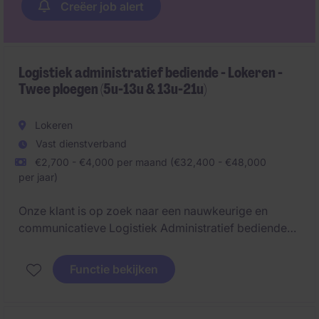
Creëer job alert
Logistiek administratief bediende - Lokeren -
Twee ploegen (5u-13u & 13u-21u)
Lokeren
Vast dienstverband
€2,700 - €4,000 per maand (€32,400 - €48,000
per jaar)
Onze klant is op zoek naar een nauwkeurige en
communicatieve Logistiek Administratief bediende
die een sleutelrol speelt in het onthaal en de
opvolging van transportactiviteiten. Je zorgt voor
Functie bekijken
een vlotte flow tussen chauffeurs, magazijn en
planning en bent het eerste aanspreekpunt op de site.