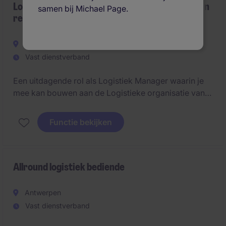
Logistiek Manager - Groeiende onderneming in
samen bij Michael Page.
regio Gent
Gent
Vast dienstverband
Een uitdagende rol als Logistiek Manager waarin je
mee kan bouwen aan de Logistieke organisatie van
de toekomst. Je combineert hands-on leiderschap
met een strategische visie.
Functie bekijken
Allround logistiek bediende
Antwerpen
Vast dienstverband