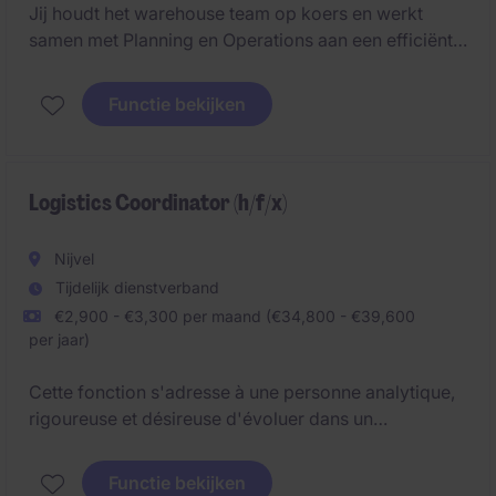
Jij houdt het warehouse team op koers en werkt
samen met Planning en Operations aan een efficiënte
dagelijkse werking.
Functie bekijken
Logistics Coordinator (h/f/x)
Nijvel
Tijdelijk dienstverband
€2,900 - €3,300 per maand (€34,800 - €39,600
per jaar)
Cette fonction s'adresse à une personne analytique,
rigoureuse et désireuse d'évoluer dans un
environnement structuré où la fiabilité des données
et le suivi administratif jouent un rôle essentiel dans
Functie bekijken