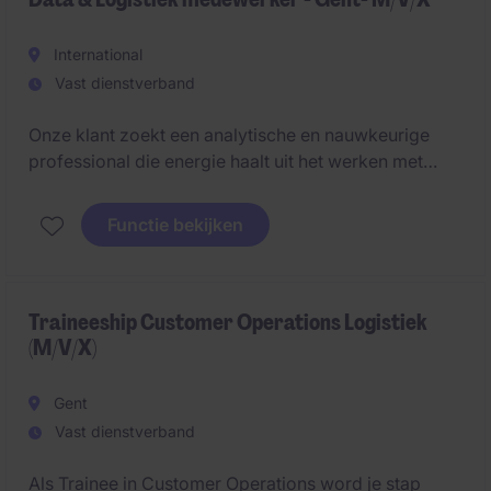
International
Vast dienstverband
Onze klant zoekt een analytische en nauwkeurige
professional die energie haalt uit het werken met
data, rapportering en procesverbeteringen. In deze
veelzijdige functie ondersteun je zowel operationele
Functie bekijken
teams als projectactiviteiten en draag je actief bij aan
een efficiënte en performante logistieke organisatie.
Traineeship Customer Operations Logistiek
(M/V/X)
Gent
Vast dienstverband
Als Trainee in Customer Operations word je stap