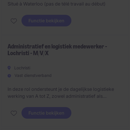
Situé à Waterloo (pas de télé travail au début)
Functie bekijken
Administratief en logistiek medewerker -
Lochristi - M/V/X
Lochristi
Vast dienstverband
In deze rol ondersteunt je de dagelijkse logistieke
werking van A tot Z, zowel administratief als
operationeel. Hij/zij/hen fungeert als spilfiguur tussen
planning, transport en het magazijn.
Functie bekijken