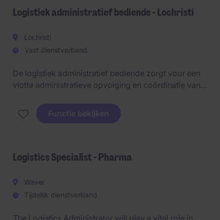
Logistiek administratief bediende - Lochristi
Lochristi
Vast dienstverband
De logistiek administratief bediende zorgt voor een
vlotte administratieve opvolging en coördinatie van
logistieke processen. De rol combineert structuur,
planning en samenwerking met interne en externe
Functie bekijken
stakeholders.
Logistics Specialist - Pharma
Waver
Tijdelijk dienstverband
The Logistics Administrator will play a vital role in