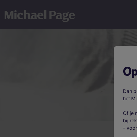
Op
Dan be
het M
Of je
bij re
– voor