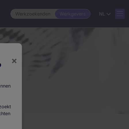
Werkzoekenden
Werkgevers
NL
×
?
innen
zoekt
chten