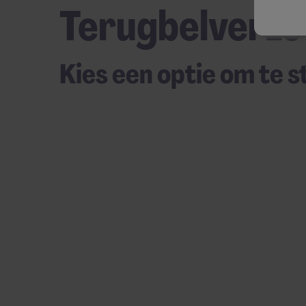
Terugbelverzo
Kies een optie om te 
Desktop skeleton