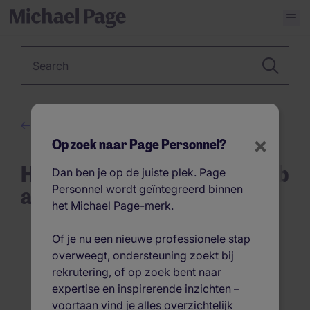
Keyword
Loopbaanadvies
×
Op zoek naar Page Personnel?
How do you land your first job
Dan ben je op de juiste plek. Page
as a young graduate?
Personnel wordt geïntegreerd binnen
het Michael Page-merk.
Of je nu een nieuwe professionele stap
overweegt, ondersteuning zoekt bij
rekrutering, of op zoek bent naar
expertise en inspirerende inzichten –
voortaan vind je alles overzichtelijk