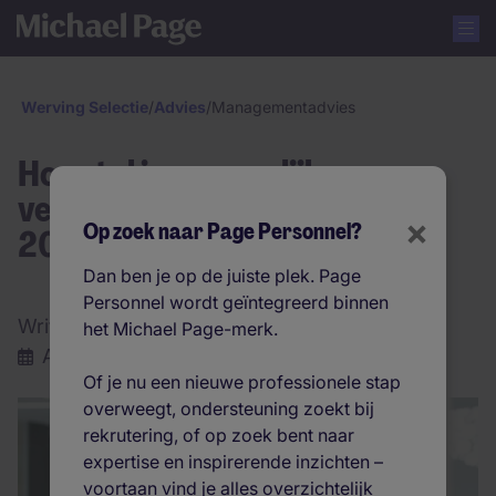
Werving Selectie
/
Advies
/
Managementadvies
Hoe stel je een eerlijke
verloningsstrategie op voor
×
Op zoek naar Page Personnel?
2026
Dan ben je op de juiste plek. Page
Personnel wordt geïntegreerd binnen
Written by:
Grégory Renardy
het Michael Page-merk.
Augustus 2025
|
1 minuten leestijd
Of je nu een nieuwe professionele stap
overweegt, ondersteuning zoekt bij
rekrutering, of op zoek bent naar
expertise en inspirerende inzichten –
voortaan vind je alles overzichtelijk