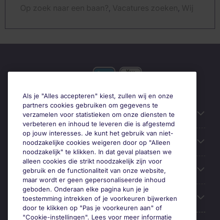
Op zoek naar een baan?
,
Vacatures zoeken
,
Wij
hebben duizenden vacatures in diverse sectoren
en op verschillende locaties. Vind uw volgende
carrièrestap.
Als je "Alles accepteren" kiest, zullen wij en onze
partners cookies gebruiken om gegevens te
Gebruiksvriendelijke informatie
verzamelen voor statistieken om onze diensten te
verbeteren en inhoud te leveren die is afgestemd
op jouw interesses. Je kunt het gebruik van niet-
Prix
noodzakelijke cookies weigeren door op "Alleen
noodzakelijk" te klikken. In dat geval plaatsen we
alleen cookies die strikt noodzakelijk zijn voor
Zoek vacatures in
gebruik en de functionaliteit van onze website,
maar wordt er geen gepersonaliseerde inhoud
geboden. Onderaan elke pagina kun je je
Trends
toestemming intrekken of je voorkeuren bijwerken
door te klikken op "Pas je voorkeuren aan" of
"Cookie-instellingen". Lees voor meer informatie