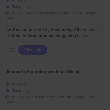
Antwerp
Temporary
€2,750 - €4,500 per month (€33,000 - €54,000 per
year)
Als
Boekhouder (A-Y) / Accounting Officer
binnen
de
industriële en productieomgeving
bent u
verantwoordelijk voor het beheer van de volledige
boekhoudcyclus. U speelt een sleutelrol in de
View Job
dagelijkse boekhouding, financiële rapportering en
periodieke afsluitingen.
Accounts Payable gezocht in Wilrijk!
Antwerp
Temporary
€3,150 - €4,500 per month (€37,800 - €54,000 per
year)