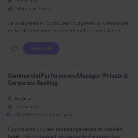
Permanent
Work from home
Je analyseert en controleert toegekende waarborgen
en kredietdossiers op correctheid en compliance.
Daarnaast sta je in contact met financiële instellingen
en stel je oplossingen voor bij afwijkingen.
View Job
Commercial Performance Manager (Private &
Corporate Banking)
Belgium
Permanent
€50,000 - €75,000 per year
Opportuniteit bij een
toonaangevend
e en stabiele
bank
. Directe
impact op commerciële groei
door