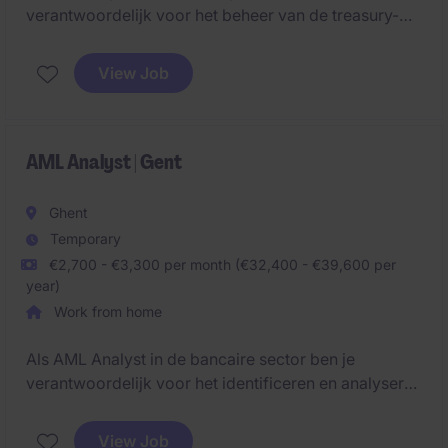
verantwoordelijk voor het beheer van de treasury-
activiteiten en een vlotte verwerking van betalingen
binnen de afdeling Accounting & Finance. Deze
View Job
functie biedt u de kans om ervaring op te doen in een
internationale werkomgeving binnen de
vastgoedsector, gevestigd in Brussel.
AML Analyst | Gent
Ghent
Temporary
€2,700 - €3,300 per month (€32,400 - €39,600 per
year)
Work from home
Als AML Analyst in de bancaire sector ben je
verantwoordelijk voor het identificeren en analyseren
van verdachte financiële transacties. Je zorgt voor
naleving van de regelgeving en draagt bij aan de
View Job