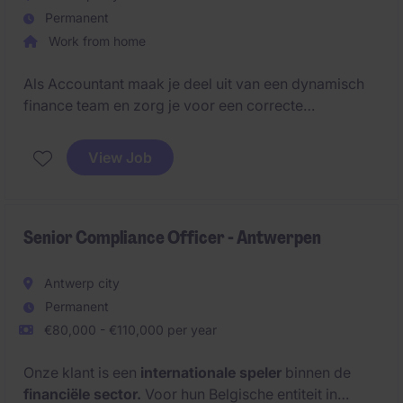
Permanent
Work from home
Als Accountant maak je deel uit van een dynamisch
finance team en zorg je voor een correcte
verwerking van financiële gegevens. Je krijgt de
kans om snel bij te leren en betrokken te zijn bij
View Job
afsluitingen en rapporteringen.
Senior Compliance Officer - Antwerpen
Antwerp city
Permanent
€80,000 - €110,000 per year
Onze klant is een
internationale speler
binnen de
financiële sector.
Voor hun Belgische entiteit in