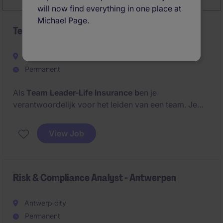
will now find everything in one place at
Michael Page.
Team Leader Life Insurance - Brussel (NL)
Belgium
Permanent
Als
Team Leader-Life Insurance b
en je
verantwoordelijk voor het leiden van een team. Je
zorgt ervoor dat de verzekeringsprocessen efficiënt
en correct worden uitgevoerd.
View Job
Risk & Compliance Analyst - Antwerpen
Antwerp city
Permanent