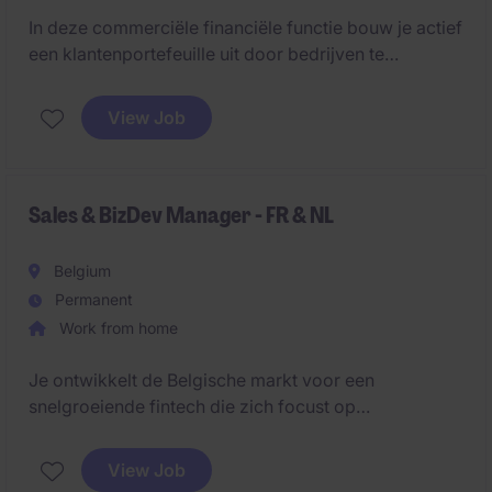
In deze commerciële financiële functie bouw je actief
een klantenportefeuille uit door bedrijven te
adviseren over internationale betalingen en
wisselkoersoplossingen. Je combineert prospectie,
View Job
marktanalyse en klantencontact met een sterke focus
op groei, prestaties en financiële expertise.
Sales & BizDev Manager - FR & NL
Belgium
Permanent
Work from home
Je ontwikkelt de Belgische markt voor een
snelgroeiende fintech die zich focust op
factuurfinanciering voor KMO's. Je combineert
actieve prospectie met het closen van inbound leads
View Job
en volgt het volledige salesproces end-to-end op.