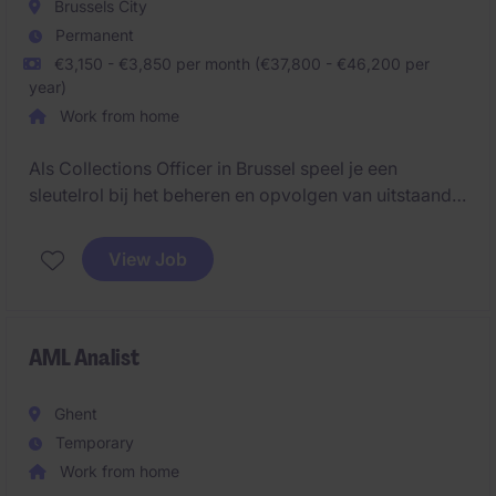
Brussels City
Permanent
€3,150 - €3,850 per month (€37,800 - €46,200 per
year)
Work from home
Als Collections Officer in Brussel speel je een
sleutelrol bij het beheren en opvolgen van uitstaande
betalingen (B2B) binnen de financiële
dienstverlening. Je draagt bij aan een efficiënt
View Job
incassoproces en helpt klanten bij het vinden van
passende oplossingen.
AML Analist
Ghent
Temporary
Work from home