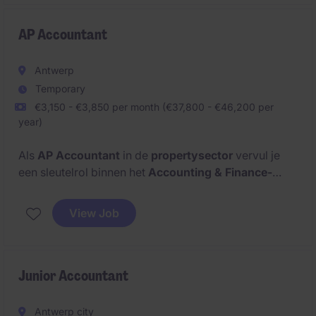
AP Accountant
Antwerp
Temporary
€3,150 - €3,850 per month (€37,800 - €46,200 per
year)
Als
AP Accountant
in de
propertysector
vervul je
een sleutelrol binnen het
Accounting & Finance-
team
. Je staat in voor de nauwkeurige verwerking
van financiële gegevens en draagt actief bij aan een
View Job
efficiënte en correcte uitvoering van de
boekhoudkundige processen.
Junior Accountant
Antwerp city