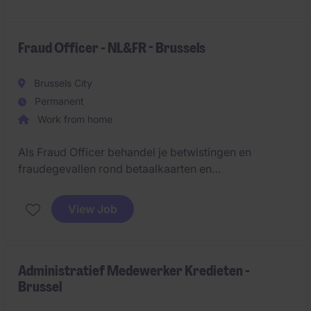
Fraud Officer - NL&FR - Brussels
Brussels City
Permanent
Work from home
Als Fraud Officer behandel je betwistingen en
fraudegevallen rond betaalkaarten en
betalingsverkeer. Je analyseert dossiers grondig,
onderhoudt contact met klanten en draagt bij aan een
View Job
veilige en correcte verwerking van financiële
transacties.
Administratief Medewerker Kredieten -
Brussel