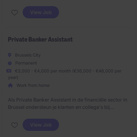
klanten omtrend boetes.
View Job
Private Banker Assistant
Brussels City
Permanent
€3,000 - €4,000 per month (€36,000 - €48,000 per
year)
Work from home
Als Private Banker Assistant in de financiële sector in
Brussel ondersteun je klanten en collega's bij
dagelijkse bank- en financiële diensten. Je zorgt
voor een vlotte administratieve opvolging en helpt bij
View Job
het beheren van klantendossiers.