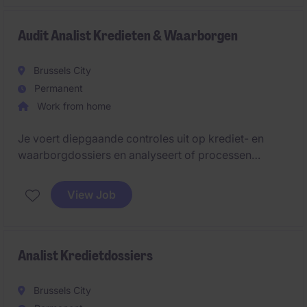
Audit Analist Kredieten & Waarborgen
Brussels City
Permanent
Work from home
Je voert diepgaande controles uit op krediet- en
waarborgdossiers en analyseert of processen
correct zijn verlopen. Je detecteert risico's en
afwijkingen en formuleert concrete oplossingen
View Job
richting stakeholders.
Analist Kredietdossiers
Brussels City