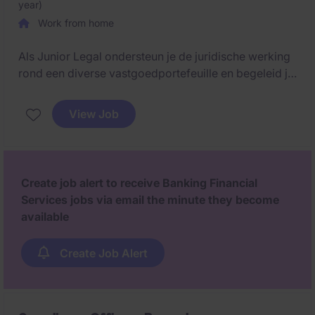
year)
Work from home
Als Junior Legal ondersteun je de juridische werking
rond een diverse vastgoedportefeuille en begeleid je
uiteenlopende dossiers zoals verhuur, verkoop,
financiering en contractbeheer. Je werkt nauw samen
View Job
met verschillende interne departementen en krijgt de
kans om je verder te ontwikkelen binnen
vastgoedrecht.
Create job alert to receive Banking Financial
Services jobs via email the minute they become
available
Create Job Alert