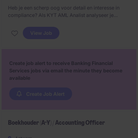
Heb je een scherp oog voor detail en interesse in
compliance? Als KYT AML Analist analyseer je
transacties, detecteer je risico's en ondersteun je
onderzoeken naar mogelijke witwaspraktijken
View Job
binnen een professionele financiële omgeving.
Create job alert to receive Banking Financial
Services jobs via email the minute they become
available
Create Job Alert
Boekhouder (A-Y) / Accounting Officer