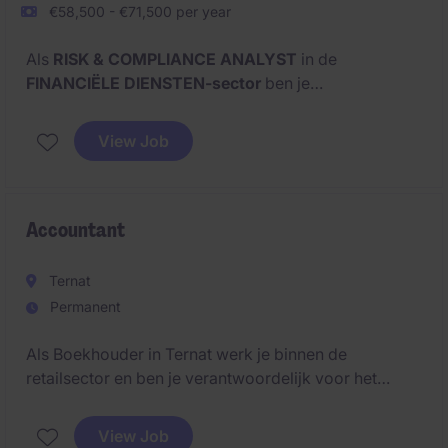
€58,500 - €71,500 per year
Als
RISK & COMPLIANCE ANALYST
in de
FINANCIËLE DIENSTEN-sector
ben je
verantwoordelijk voor het ondersteunen van het
risicobeheer en het naleven van regelgeving binnen
View Job
de organisatie. Je zorgt ervoor dat alle processen
voldoen aan interne en externe normen en draagt bij
aan een veilige en betrouwbare bedrijfsvoering.
Accountant
Ternat
Permanent
Als Boekhouder in Ternat werk je binnen de
retailsector en ben je verantwoordelijk voor het
beheren van financiële gegevens en het uitvoeren
van administratieve taken. Je zorgt ervoor dat alle
View Job