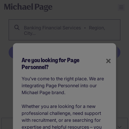
Banking Financial Services
Region,
City...
Create Job Alert
×
Are you looking for Page
Personnel?
99
Banking Financial
You’ve come to the right place. We are
Services jobs
integrating Page Personnel into our
Michael Page brand.
Create Job Alert
Whether you are looking for a new
professional challenge, need support
with recruitment, or are searching for
Close
Relevancy
Filter
expertise and helpful resources – you