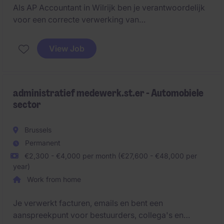
Als AP Accountant in Wilrijk ben je verantwoordelijk
voor een correcte verwerking van
leveranciersfacturen en betalingen, en draag je bij
aan een efficiënte crediteurenadministratie.
View Job
administratief medewerk.st.er - Automobiele
sector
Brussels
Permanent
€2,300 - €4,000 per month (€27,600 - €48,000 per
year)
Work from home
Je verwerkt facturen, emails en bent een
aanspreekpunt voor bestuurders, collega's en