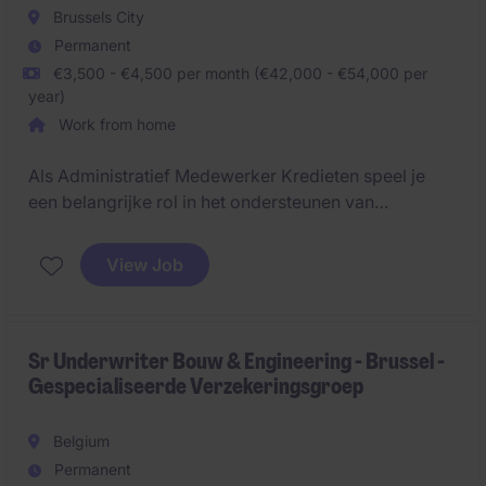
Brussels City
Permanent
€3,500 - €4,500 per month (€42,000 - €54,000 per
year)
Work from home
Als Administratief Medewerker Kredieten speel je
een belangrijke rol in het ondersteunen van
kredietprocessen en zorg je voor een correcte en
tijdige administratie. In deze tijdelijke functie werk je
View Job
nauw samen met het team in Brussel binnen de
financiële sector.
Sr Underwriter Bouw & Engineering - Brussel -
Gespecialiseerde Verzekeringsgroep
Belgium
Permanent