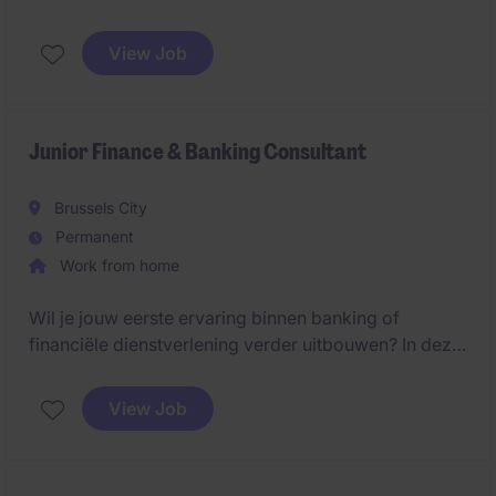
Antwerpen zijn zij momenteel op zoek naar een
Senior Compliance Officer
.
View Job
Junior Finance & Banking Consultant
Brussels City
Permanent
Work from home
Wil je jouw eerste ervaring binnen banking of
financiële dienstverlening verder uitbouwen? In deze
veelzijdige functie ondersteun je dagelijkse
operationele processen en werk je samen met
View Job
verschillende interne stakeholders.