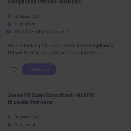
Compliance Officer - Brussels
Brussels City
Permanent
€54,000 - €66,000 per year
We are looking for a detail-oriented
Compliance
Officer
to ensure adherence to regulatory
requirements and internal policies within the
financial
services industry
. This position offers an excellent
View Job
opportunity to work in a challenging and rewarding
environment within the Risk & Compliance
department.
Junior FX Sales Consultant - NL&EN -
Brussels/Antwerp
Brussels City
Permanent