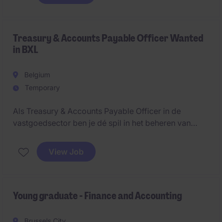
boekhoudkundige processen soepel verlopen en
nauwkeurig worden uitgevoerd.
Treasury & Accounts Payable Officer Wanted
in BXL
Belgium
Temporary
Als Treasury & Accounts Payable Officer in de
vastgoedsector ben je dé spil in het beheren van
financiële transacties en betalingsstromen. Vanuit
hun kantoor in Brussel draag je bij aan de soepel
View Job
draaiende financiële processen en speel je een
centrale rol binnen het Accounting & Finance-team.
Young graduate - Finance and Accounting
Brussels City