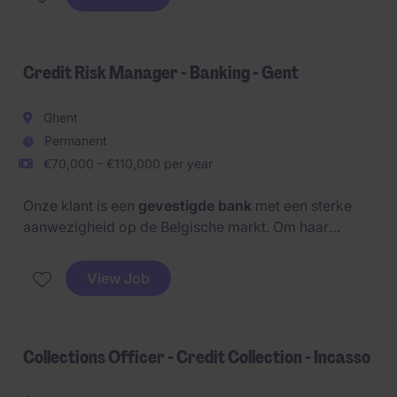
integriteit van het financiële systeem.
Credit Risk Manager - Banking - Gent
Ghent
Permanent
€70,000 - €110,000 per year
Onze klant is een
gevestigde bank
met een sterke
aanwezigheid op de Belgische markt. Om haar
risicofunctie verder te versterken, is onze klant
momenteel op zoek naar een
Credit Risk Manager
View Job
voor het hoofdkantoor in Gent.
Collections Officer - Credit Collection - Incasso