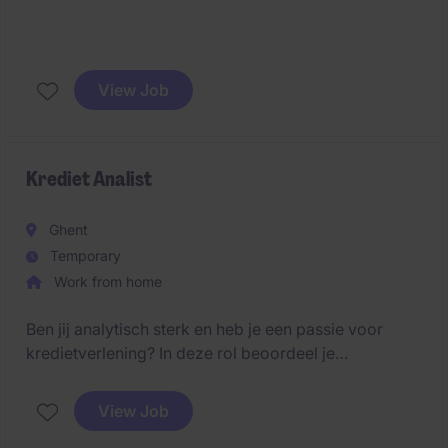
View Job
Krediet Analist
Ghent
Temporary
Work from home
Ben jij analytisch sterk en heb je een passie voor
kredietverlening? In deze rol beoordeel je
kredietdossiers en draag je bij aan een efficiënt en
kwalitatief kredietproces binnen een professionele
View Job
financiële omgeving.