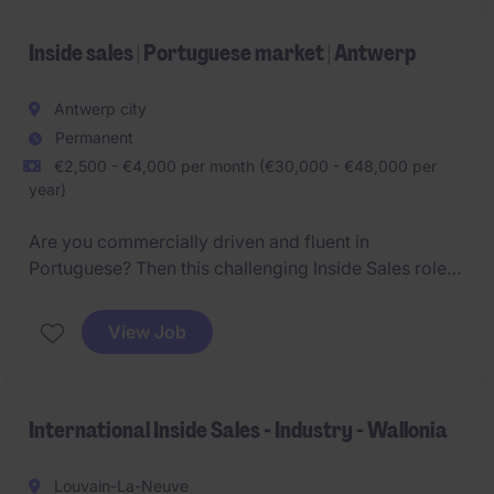
approche commerciale de terrain.
Inside sales | Portuguese market | Antwerp
Antwerp city
Permanent
€2,500 - €4,000 per month (€30,000 - €48,000 per
year)
Are you commercially driven and fluent in
Portuguese? Then this challenging Inside Sales role
within the food industry could be the perfect
opportunity for you. You will play a key role in
View Job
expanding the customer portfolio and maintaining
long-term customer relationships.
International Inside Sales - Industry - Wallonia
Louvain-La-Neuve