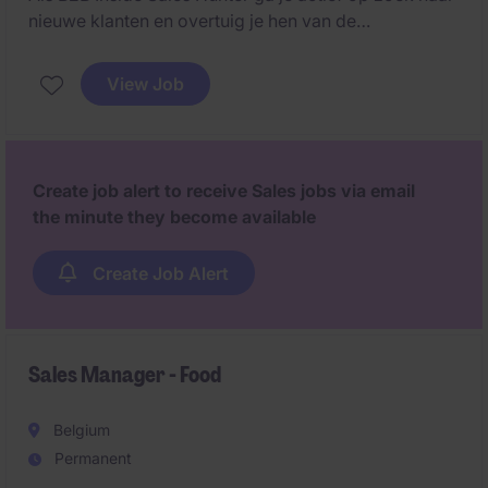
nieuwe klanten en overtuig je hen van de
meerwaarde van een innovatief online automotive
platform. Je combineert prospectie, relatiebeheer en
View Job
onderhandelingen om commerciële opportuniteiten
om te zetten in succesvolle deals.
Create job alert to receive Sales jobs via email
the minute they become available
Create Job Alert
Sales Manager - Food
Belgium
Permanent