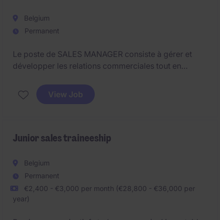
Belgium
Permanent
Le poste de SALES MANAGER consiste à gérer et
développer les relations commerciales tout en
assurant la satisfaction des clients. Vous serez
également responsable d'atteindre les objectifs de
View Job
vente et de contribuer à la croissance de l'entreprise.
Junior sales traineeship
Belgium
Permanent
€2,400 - €3,000 per month (€28,800 - €36,000 per
year)