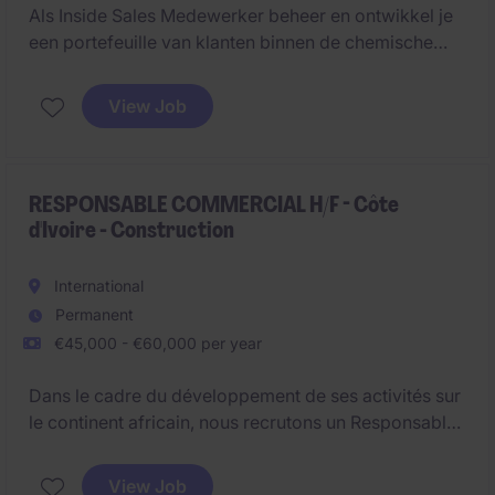
Als Inside Sales Medewerker beheer en ontwikkel je
een portefeuille van klanten binnen de chemische
sector. Je bouwt duurzame relaties op, identificeert
commerciële opportuniteiten en ondersteunt de
View Job
verdere groei van het klantenbestand
RESPONSABLE COMMERCIAL H/F - Côte
d'Ivoire - Construction
International
Permanent
€45,000 - €60,000 per year
Dans le cadre du développement de ses activités sur
le continent africain, nous recrutons un Responsable
Commercial Afrique H/F. Vous aurez pour mission de
sécuriser les projets en cours et de structurer le
View Job