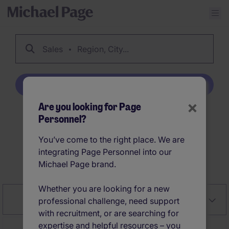
Sales
Region, City...
Create Job Alert
×
Are you looking for Page
Personnel?
333
Sales jobs
You’ve come to the right place. We are
integrating Page Personnel into our
Create Job Alert
Michael Page brand.
Whether you are looking for a new
Close
Relevancy
Filter
professional challenge, need support
with recruitment, or are searching for
expertise and helpful resources – you