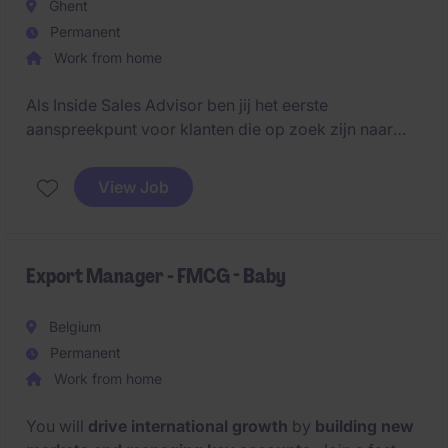
Ghent
Permanent
Work from home
Als Inside Sales Advisor ben jij het eerste
aanspreekpunt voor klanten die op zoek zijn naar
een slimme leasingoplossing. Je combineert
commerciële flair met advies op maat en begeleidt
View Job
klanten van eerste contact tot deal.
Export Manager - FMCG - Baby
Belgium
Permanent
Work from home
You will
drive international growth
by
building new