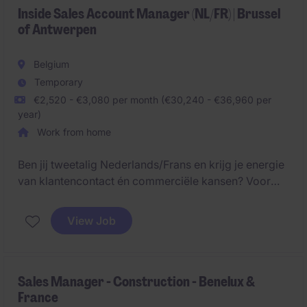
Inside Sales Account Manager (NL/FR) | Brussel
of Antwerpen
Belgium
Temporary
€2,520 - €3,080 per month (€30,240 - €36,960 per
year)
Work from home
Ben jij tweetalig Nederlands/Frans en krijg je energie
van klantencontact én commerciële kansen? Voor
een internationale marktleider zoeken we een Inside
Sales Account Manager die bestaande klanten helpt
View Job
groeien door het identificeren van nieuwe
opportuniteiten en het aanbieden van relevante
oplossingen.
Sales Manager - Construction - Benelux &
France