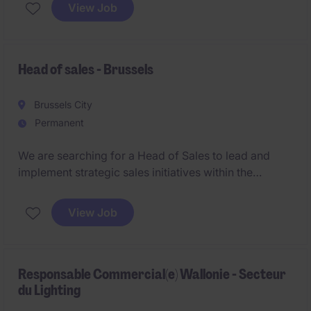
begeleidt hen tijdens hun overstap.
View Job
Als echte ambassadeur van het merk draag je actief
bij aan de groei van het bedrijf dankzij je sterke
communicatieve vaardigheden,
Head of sales - Brussels
doorzettingsvermogen en overtuigingskracht.
Brussels City
Permanent
We are searching for a Head of Sales to lead and
implement strategic sales initiatives within the
financial services sector. This role is based in
Bruxelles and focuses on driving growth and
View Job
fostering strong client relationships in the banking
and financial services department.
Responsable Commercial(e) Wallonie - Secteur
du Lighting