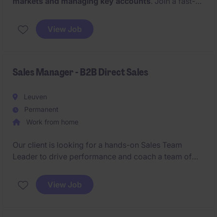
markets and managing key accounts
. Join a fast-
evolving company launching
its own brand
with
strong global ambitions.
View Job
Sales Manager - B2B Direct Sales
Leuven
Permanent
Work from home
Our client is looking for a hands-on Sales Team
Leader to drive performance and coach a team of
Account Managers in a fast-paced B2B environment.
This role combines strong people leadership with a
View Job
sharp commercial mindset in a demanding direct
sales context.