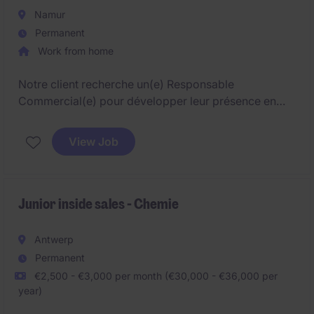
Namur
Permanent
Work from home
Notre client recherche un(e) Responsable
Commercial(e) pour développer leur présence en
Wallonie. Ce rôle combine la gestion d'un
portefeuille existant et une forte dimension de
View Job
prospection pour conquérir de nouveaux clients.
Junior inside sales - Chemie
Antwerp
Permanent
€2,500 - €3,000 per month (€30,000 - €36,000 per
year)