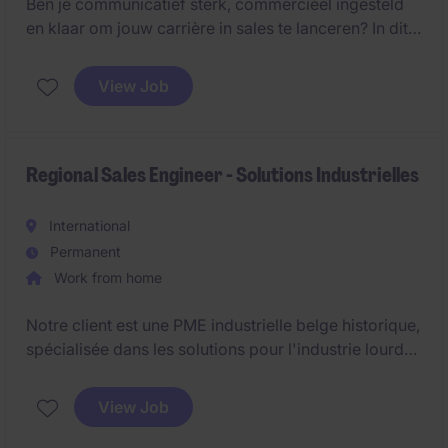
Ben je communicatief sterk, commercieel ingesteld
en klaar om jouw carrière in sales te lanceren? In dit
traineeship krijg je de kans om alle facetten van een
commerciële functie te ontdekken, waarbij je klanten
View Job
adviseert, relaties opbouwt en actief bijdraagt aan de
verdere groei van de organisatie.
Regional Sales Engineer - Solutions Industrielles
International
Permanent
Work from home
Notre client est une PME industrielle belge historique,
spécialisée dans les solutions pour l'industrie lourde,
reconnue pour son expertise technique et la qualité
de ses produits. Il recherche un ingénieur commercial
View Job
chargé de développer les activités sur la zone
France-BeLux, en alliant expertise technique et