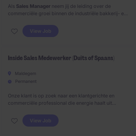
Als
Sales Manager
neem jij de leiding over de
commerciële groei binnen de industriële bakkerij- en
voedingsmarkt in Europa. Je stuurt een team van Key
Accountmanagers aan en tilt zowel mensen als
View Job
resultaten naar een hoger niveau.
Inside Sales Medewerker (Duits of Spaans)
Maldegem
Permanent
Onze klant is op zoek naar een klantgerichte en
commerciële professional die energie haalt uit
klantencontacten en het succesvol beheren van
orders. In deze rol ben je de spil tussen klanten en
View Job
interne afdelingen en zorg je ervoor dat elk dossier
vlot en professioneel wordt afgehandeld.