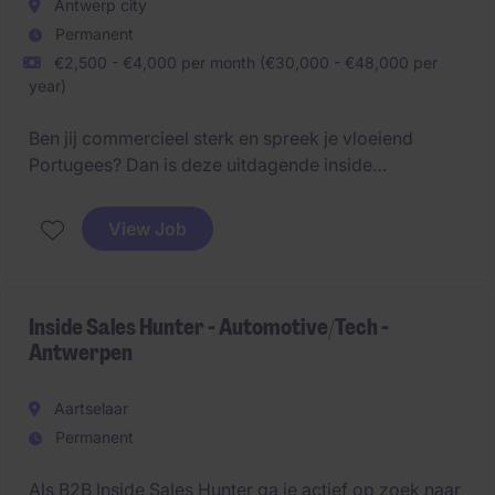
Antwerp city
Permanent
€2,500 - €4,000 per month (€30,000 - €48,000 per
year)
Ben jij commercieel sterk en spreek je vloeiend
Portugees? Dan is deze uitdagende inside
salesfunctie binnen de vleesindustrie iets voor jou. Je
speelt een sleutelrol in het uitbreiden van het
View Job
klantenbestand en het onderhouden van duurzame
klantenrelaties
Inside Sales Hunter - Automotive/Tech -
Antwerpen
Aartselaar
Permanent
Als B2B Inside Sales Hunter ga je actief op zoek naar