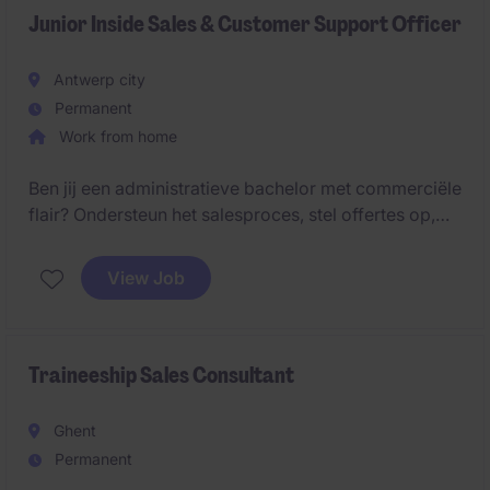
Junior Inside Sales & Customer Support Officer
Antwerp city
Permanent
Work from home
Ben jij een administratieve bachelor met commerciële
flair? Ondersteun het salesproces, stel offertes op,
beheer klantendossiers en bouw mee aan duurzame
oplossingen binnen een innovatieve en groeiende
View Job
milieuspecialist.
Traineeship Sales Consultant
Ghent
Permanent