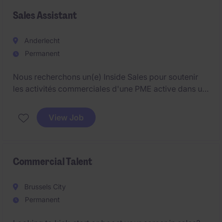
Sales Assistant
Anderlecht
Permanent
Nous recherchons un(e) Inside Sales pour soutenir
les activités commerciales d'une PME active dans un
environnement IT exigeant.
View Job
Vous travaillez en étroite collaboration avec un sales
externe, en binôme par région, afin d'assurer un suivi
client optimal et une gestion rigoureuse des dossiers
commerciaux.
Commercial Talent
Vous reportez directement au Sales Manager.
Brussels City
Permanent