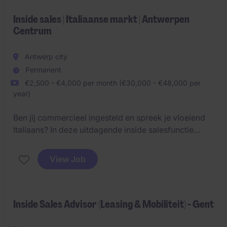
Inside sales | Italiaanse markt | Antwerpen
Centrum
Antwerp city
Permanent
€2,500 - €4,000 per month (€30,000 - €48,000 per
year)
Ben jij commercieel ingesteld en spreek je vloeiend
Italiaans? In deze uitdagende inside salesfunctie
speel je een belangrijke rol in de uitbreiding van het
klantenbestand binnen de Italiaanse markt en bouw
View Job
je mee aan duurzame commerciële relaties.
Inside Sales Advisor (Leasing & Mobiliteit) - Gent