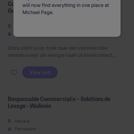
Commercial Inside Sales Specialist - Chemie -
will now find everything in one place at
Gent
Michael Page.
Ghent
Permanent
Onze cliënt is op zoek naar een commerciële
relatiebouwer die energie haalt uit klantcontact,
ownership en resultaatgericht werken. In deze rol
ben je de spil tussen klanten en interne afdelingen en
View Job
draag je rechtstreeks bij aan groei en
klanttevredenheid.
Responsable Commercial(e) - Solutions de
Levage - Wallonie
Hainaut
Permanent