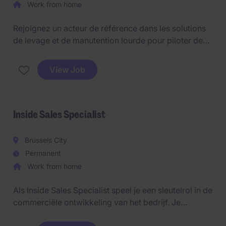
Work from home
Rejoignez un acteur de référence dans les solutions
de levage et de manutention lourde pour piloter des
projets techniques à forte valeur ajoutée. Cette
fonction clé combine développement commercial,
View Job
gestion de projets terrain et responsabilité sécurité
sur des chantiers d'envergure.
Inside Sales Specialist
Brussels City
Permanent
Work from home
Als Inside Sales Specialist speel je een sleutelrol in de
commerciële ontwikkeling van het bedrijf. Je
contacteert prospecten, analyseert hun behoeften en