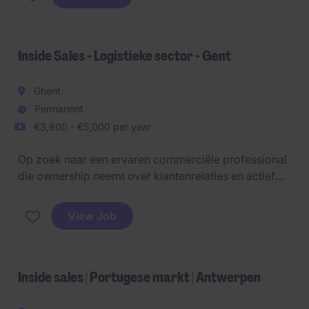
développement en Afrique de l'Ouest et centrale.
Inside Sales - Logistieke sector - Gent
Ghent
Permanent
€3,800 - €5,000 per year
Op zoek naar een ervaren commerciële professional
die ownership neemt over klantenrelaties en actief
bijdraagt aan de groei van hun activiteiten binnen de
chemische sector. In deze rol fungeert je als
View Job
spilfiguur tussen klanten, sales en interne afdelingen,
met een sterke focus op langetermijnrelaties en
commerciële opportuniteiten.
Inside sales | Portugese markt | Antwerpen