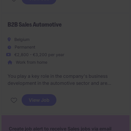
worden behandeld, waardoor je rechtstreeks
bijdraagt aan een uitstekende klantbeleving.
B2B Sales Automotive
Belgium
Permanent
€2,800 - €3,200 per year
Work from home
You play a key role in the company's business
development in the automotive sector and are
responsible for managing the entire sales cycle with
a B2B client base.
View Job
Create job alert to receive Sales jobs via email