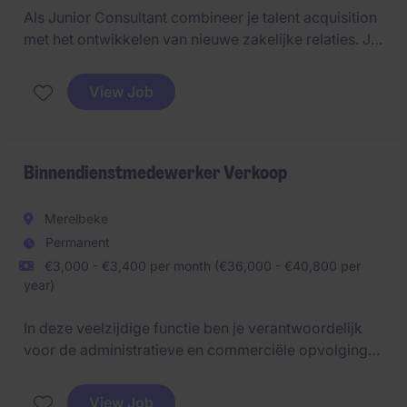
Als Junior Consultant combineer je talent acquisition
met het ontwikkelen van nieuwe zakelijke relaties. Je
krijgt een veelzijdige rol waarin mensgericht werken
en ondernemerschap hand in hand gaan.
View Job
Binnendienstmedewerker Verkoop
Merelbeke
Permanent
€3,000 - €3,400 per month (€36,000 - €40,800 per
year)
In deze veelzijdige functie ben je verantwoordelijk
voor de administratieve en commerciële opvolging
van klanten. Je zorgt ervoor dat offertes,
bestellingen en klantvragen correct en efficiënt
View Job