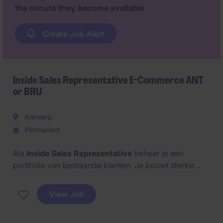
the minute they become available
Create Job Alert
Inside Sales Representative E-Commerce ANT
or BRU
Antwerp
Permanent
Als
Inside Sales Representative
beheer je een
portfolio van bestaande klanten. Je bouwt sterke
relaties op en zorgt voor duurzame
samenwerkingen. Je denkt actief mee met klanten en
View Job
adviseert hen over oplossingen die aansluiten bij hun
noden.