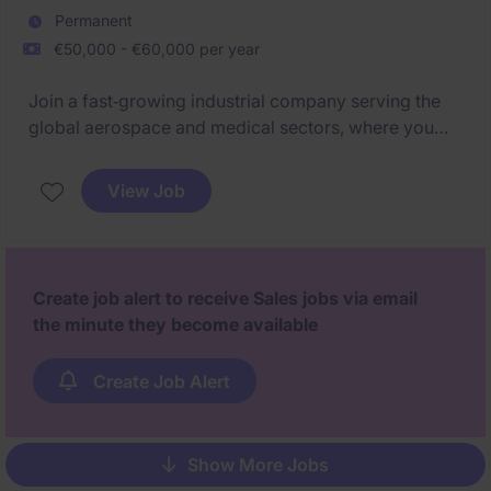
Permanent
€50,000 - €60,000 per year
Join a fast‑growing industrial company serving the
global aerospace and medical sectors, where you
will play a key role in supporting complex
commercial activities across Europe. This is a rare
View Job
opportunity to be fully trained from A to Z, grow your
career rapidly, and become part of a multicultural,
high‑performance team.
Create job alert to receive Sales jobs via email
the minute they become available
Create Job Alert
Show More Jobs
Pagination