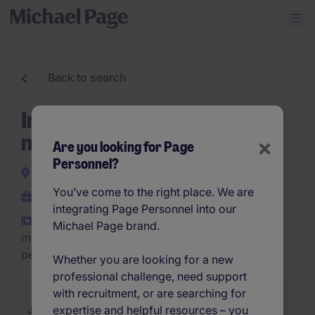
Back to search
Inside sales | Portugese
markt | Antwerpen
×
Are you looking for Page
Personnel?
Antwerp city
You’ve come to the right place. We are
Permanent
integrating Page Personnel into our
€2,500 - €4,000 per
Michael Page brand.
month (€30,000 - €48,000
per year)
Whether you are looking for a new
professional challenge, need support
with recruitment, or are searching for
expertise and helpful resources – you
Job Description
Summary
Similar Jobs