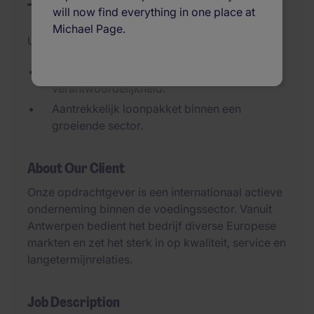
will now find everything in one place at
Michael Page.
Updated on 08/07/2026
Internationale salesfunctie met veel
verantwoordelijkheid.
Aantrekkelijk loonpakket binnen een
groeiende sector.
About Our Client
Onze opdrachtgever is een internationaal actieve
onderneming binnen de voedingssector. Vanuit
Antwerpen bedient het bedrijf diverse Europese
markten en zet het sterk in op kwaliteit, service en
langetermijnrelaties.
Job Description