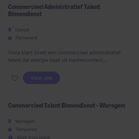
Commercieel Administratief Talent
Binnendienst
Deinze
Permanent
Onze klant zoekt een commercieel administratief
talent dat energie haalt uit klantencontact,
nauwkeurige opvolging en het detecteren van
commerciële opportuniteiten. Je fungeert als een
View Job
belangrijke schakel tussen klanten, sales en interne
diensten en zorgt voor een vlekkeloze opvolging van
offertes en bestellingen.
Commercieel Talent Binnendienst - Waregem
Waregem
Temporary
Work from home