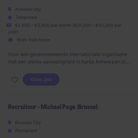
Antwerp city
Temporary
€2,600 - €3,600 per month (€31,200 - €43,200 per
year)
Work from home
Voor een gerenommeerde internationale organisatie
met een sterke aanwezigheid in hartje Antwerpen zijn
we op zoek naar een gedreven Commercieel Sales
Consultant.
View Job
Ben je commercieel ingesteld, hou je ervan om
relaties op te bouwen en krijg je energie van het
behalen van resultaten? Dan is dit een unieke
Recruiteur - Michael Page (Brussel)
opportuniteit om je carrière verder uit te bouwen
binnen een dynamische en ambitieuze omgeving.
Brussels City
Permanent