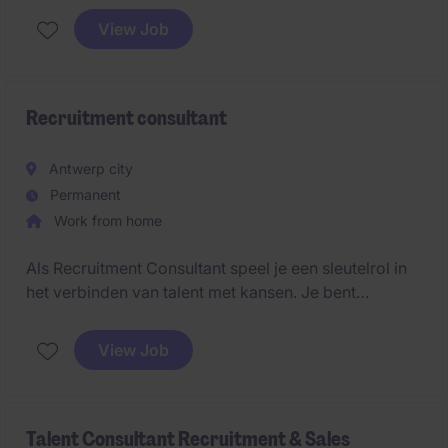
View Job
Recruitment consultant
Antwerp city
Permanent
Work from home
Als Recruitment Consultant speel je een sleutelrol in
het verbinden van talent met kansen. Je bent
verantwoordelijk voor het vinden van zowel de juiste
kandidaten als de juiste bedrijven die op zoek zijn
View Job
naar ondersteuning bij hun wervingsbehoeften.
Talent Consultant Recruitment & Sales