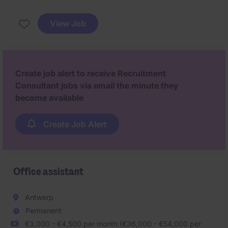
Consultant / Headhunter Finance is het jouw
missie
om hét aanspreekpunt te worden voor Finance
View Job
profielen
die op zoek gaan naar de juiste volgende
stap in hun Finance Carrière. Daarnaast
breng je
advies op maat naar bedrijven/klanten
die op zoek
zijn gaan naar versterking in hun Finance Team.
Create job alert to receive Recruitment
Consultant jobs via email the minute they
become available
Create Job Alert
Office assistant
Antwerp
Permanent
€3,000 - €4,500 per month (€36,000 - €54,000 per