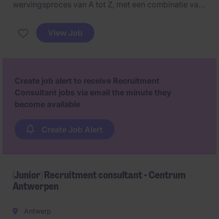
wervingsproces van A tot Z, met een combinatie van
zowel sales- als HR-taken. Dit omvat het opbouwen
van klantrelaties, het vinden van kandidaten en het
View Job
leveren van hoogwaardige wervingsoplossingen.
Create job alert to receive Recruitment
Consultant jobs via email the minute they
become available
Create Job Alert
(Junior) Recruitment consultant - Centrum
Antwerpen
Antwerp