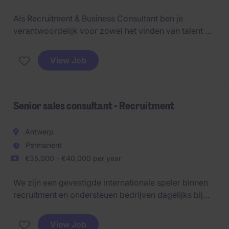
Als Recruitment & Business Consultant ben je
verantwoordelijk voor zowel het vinden van talent als
het uitbouwen van je eigen klantenbestand. Je
schakelt voortdurend tussen sales, relatiebeheer en
View Job
rekrutering - en je ziet direct resultaat van je
inspanningen.
Senior sales consultant - Recruitment
Antwerp
Permanent
€35,000 - €40,000 per year
We zijn een gevestigde internationale speler binnen
recruitment en ondersteuen bedrijven dagelijks bij
het aantrekken van hooggekwalificeerd talent. Ons
kantoor in Antwerpen groeit sterk en daarom zijn we
View Job