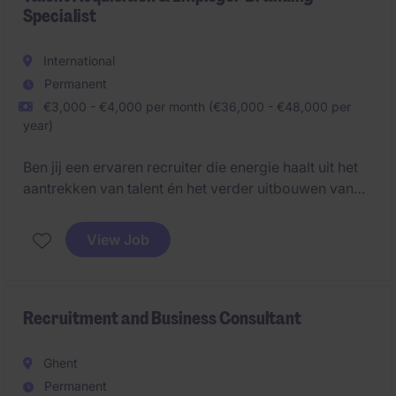
Specialist
International
Permanent
€3,000 - €4,000 per month (€36,000 - €48,000 per
year)
Ben jij een ervaren recruiter die energie haalt uit het
aantrekken van talent én het verder uitbouwen van
een sterke werkgeversidentiteit? Dan biedt deze
functie de ideale mix tussen operationele rekrutering,
View Job
strategisch talentmanagement en employer branding.
Recruitment and Business Consultant
Ghent
Permanent