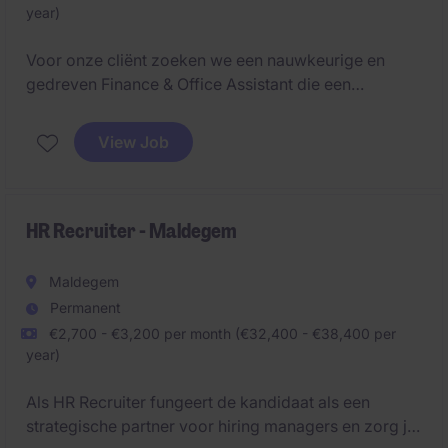
year)
Voor onze cliënt zoeken we een nauwkeurige en
gedreven Finance & Office Assistant die een
belangrijke ondersteunende rol opneemt binnen de
dagelijkse werking van het kantoor. Je combineert
View Job
administratieve taken met financiële opvolging en
krijgt daarbij de mogelijkheid om je kennis van
boekhouding verder uit te bouwen.
HR Recruiter - Maldegem
Maldegem
Permanent
€2,700 - €3,200 per month (€32,400 - €38,400 per
year)
Als HR Recruiter fungeert de kandidaat als een
strategische partner voor hiring managers en zorg je