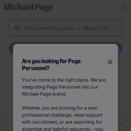
Recruitment Consultant
Region, City...
Create Job Alert
×
Are you looking for Page
Personnel?
61
Recruitment
Consultant jobs
You’ve come to the right place. We are
integrating Page Personnel into our
Michael Page brand.
Create Job Alert
Whether you are looking for a new
professional challenge, need support
with recruitment, or are searching for
Close
Relevancy
Filter
expertise and helpful resources – you