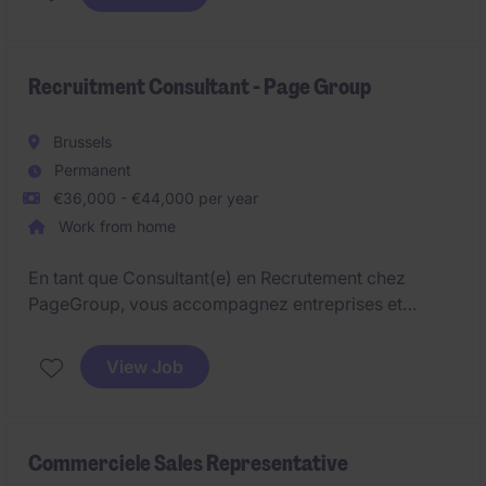
op zoek naar een gedreven Senior sales consultant
die commerciële flair combineert met een sterke
people mindset.
Recruitment Consultant - Page Group
Brussels
Permanent
€36,000 - €44,000 per year
Work from home
En tant que Consultant(e) en Recrutement chez
PageGroup, vous accompagnez entreprises et
candidats tout au long du processus de recrutement.
Vous combinez approche commerciale et expertise
View Job
du marché pour identifier les meilleurs talents et
construire des partenariats durables.
Commerciele Sales Representative