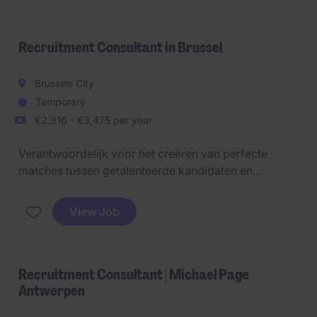
top freelance talent within your specialist market.
Working closely with the sales team, you will
translate client requirements into targeted talent
Recruitment Consultant in Brussel
strategies and ensure the delivery of high-quality
candidates for business opportunities.
Brussels City
Temporary
€2,316 - €3,475 per year
Verantwoordelijk voor het creëren van perfecte
matches tussen getalenteerde kandidaten en
toonaangevende bedrijven.
View Job
Recruitment Consultant | Michael Page
Antwerpen