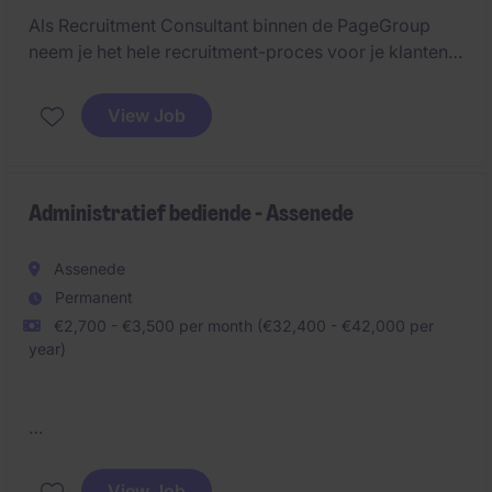
Als Recruitment Consultant binnen de PageGroup
neem je het hele recruitment-proces voor je klanten
in handen. Je bouwt relaties met je partners, je zoekt
kandidaten en bouwt je business uit tot een succes.
View Job
Administratief bediende - Assenede
Assenede
Permanent
€2,700 - €3,500 per month (€32,400 - €42,000 per
year)
Onze klant is op zoek naar een nauwkeurige en
proactieve administratieve kracht met technische
View Job