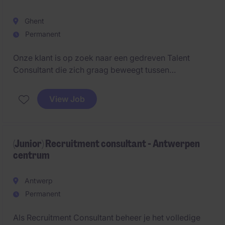
Ghent
Permanent
Onze klant is op zoek naar een gedreven Talent
Consultant die zich graag beweegt tussen
kandidaten en klanten. In deze veelzijdige rol bouw
je duurzame relaties uit, begeleid je kandidaten in
View Job
hun carrière en ondersteun je bedrijven bij het vinden
van de juiste talenten.
(Junior) Recruitment consultant - Antwerpen
centrum
Antwerp
Permanent
Als Recruitment Consultant beheer je het volledige