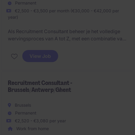
Permanent
€2,500 - €3,500 per month (€30,000 - €42,000 per
year)
Als Recruitment Consultant beheer je het volledige
wervingsproces van A tot Z, met een combinatie van
zowel sales- als HR-taken. Dit omvat het opbouwen
van klantrelaties, het vinden van kandidaten en het
View Job
leveren van hoogwaardige wervingsoplossingen.
Recruitment Consultant -
Brussels/Antwerp/Ghent
Brussels
Permanent
€2,520 - €3,080 per year
Work from home