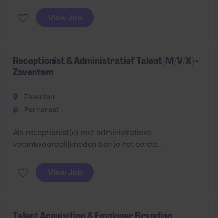
voor een vlotte en kwalitatieve instroom van talent.
Je begeleidt het volledige rekruteringsproces van A
View Job
tot Z en zet actief in op employer branding en
optimalisatie van processen.
Receptionist & Administratief Talent (M/V/X) -
Zaventem
Zaventem
Permanent
Als receptionist(e) met administratieve
verantwoordelijkheden ben je het eerste
aanspreekpunt voor bezoekers en gebruikers van de
co-workingruimte. Je bent tegelijk ook de
View Job
organisatorische spil binnen het team. Je zorgt
ervoor dat elke persoon (bezoekers, klant, collega,
...) zich welkom voelt.
Talent Acquisition & Employer Branding