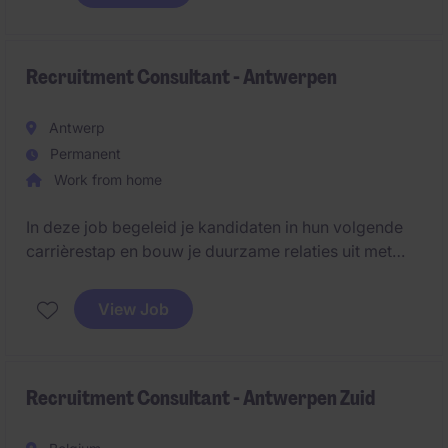
de volgende stap in hun carrière.
Recruitment Consultant - Antwerpen
Antwerp
Permanent
Work from home
In deze job begeleid je kandidaten in hun volgende
carrièrestap en bouw je duurzame relaties uit met
bedrijven in jouw markt. Je combineert business
development, recruitment en marktkennis om klanten
View Job
en kandidaten succesvol met elkaar te verbinden.
Recruitment Consultant - Antwerpen Zuid