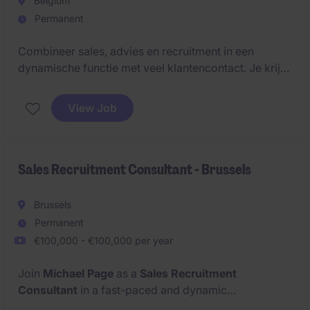
Belgium
Permanent
Combineer sales, advies en recruitment in een
dynamische functie met veel klantencontact. Je krijgt
volop kansen om te groeien binnen een
internationale organisatie met een aantrekkelijk
View Job
loonpakket en bonussysteem.
Sales Recruitment Consultant - Brussels
Brussels
Permanent
€100,000 - €100,000 per year
Join
Michael Page
as a
Sales Recruitment
Consultant
in a fast-paced and dynamic
environment.