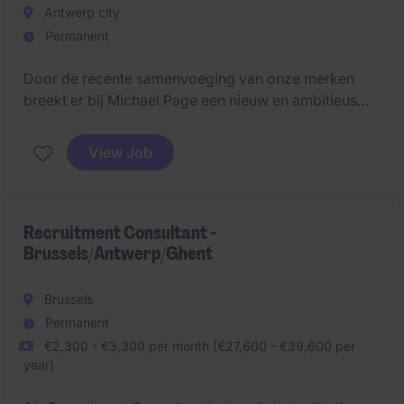
Antwerp city
Permanent
Door de recente samenvoeging van onze merken
breekt er bij Michael Page een nieuw en ambitieus
hoofdstuk aan. Om onze verdere groei te
ondersteunen, zijn we op zoek naar een ervaren
View Job
Recruitment Consultant
die energie krijgt van
commerciële contacten, sterke relaties en het
verbinden van talent met organisaties.
Recruitment Consultant -
Brussels/Antwerp/Ghent
Brussels
Permanent
€2,300 - €3,300 per month (€27,600 - €39,600 per
year)