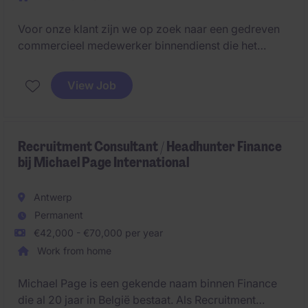
Voor onze klant zijn we op zoek naar een gedreven
commercieel medewerker binnendienst die het
eerste aanspreekpunt vormt voor klanten. Je
combineert klantencontact met administratieve
View Job
opvolging en draagt actief bij aan de commerciële
groei van de organisatie.
Recruitment Consultant / Headhunter Finance
bij Michael Page International
Antwerp
Permanent
€42,000 - €70,000 per year
Work from home
Michael Page is een gekende naam binnen Finance
die al 20 jaar in België bestaat. Als Recruitment