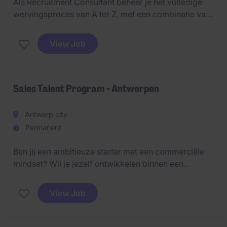
Als Recruitment Consultant beheer je het volledige
wervingsproces van A tot Z, met een combinatie van
zowel sales- als HR-taken. Dit omvat het opbouwen
van klantrelaties, het vinden van kandidaten en het
View Job
leveren van hoogwaardige wervingsoplossingen.
Sales Talent Program - Antwerpen
Antwerp city
Permanent
Ben jij een ambitieuze starter met een commerciële
mindset? Wil je jezelf ontwikkelen binnen een
dynamische omgeving waar opleiding, coaching en
persoonlijke groei centraal staan? Dan is dit de ideale
View Job
kans om je carrière een vliegende start te geven.