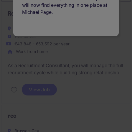
will now find everything in one place at
Michael Page.
Recruitment Consultant
Brussels City
Permanent
€43,848 - €53,592 per year
Work from home
As a Recruitment Consultant, you will manage the full
recruitment cycle while building strong relationships
with both clients and candidates. You will combine
business development, consulting, and talent
View Job
acquisition to deliver successful recruitment
solutions.
rec
Brussels City