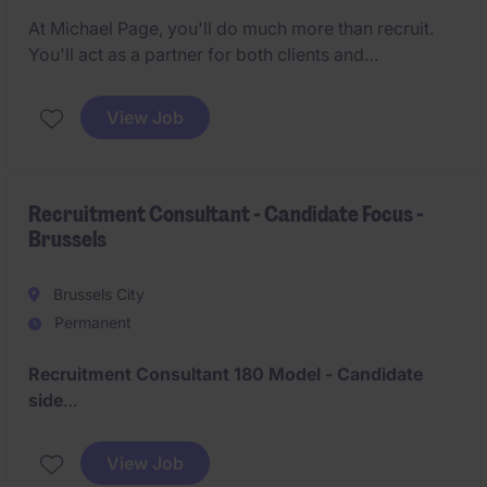
At Michael Page, you'll do much more than recruit.
You'll act as a partner for both clients and
candidates, helping businesses grow while changing
careers and lives. This role offers an exciting
View Job
combination of talent acquisition, consulting, and
business development.
Recruitment Consultant - Candidate Focus -
Brussels
Brussels City
Permanent
Recruitment Consultant 180 Model - Candidate
side
As a Recruitment Consultant, you will be responsible
View Job
for identifying, attracting, assessing, and engaging