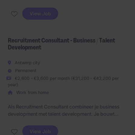
selecteren van arbeidersprofielen. Je beheert het
volledige proces van intake tot onboarding en bent
View Job
een cruciale schakel tussen kandidaten en interne
stakeholders.
Recruitment Consultant - Business / Talent
Development
Antwerp city
Permanent
€2,600 - €3,600 per month (€31,200 - €43,200 per
year)
Work from home
Als Recruitment Consultant combineer je business
development met talent development. Je bouwt
langdurige relaties op met klanten, identificeert
nieuwe opportuniteiten en begeleidt kandidaten naar
View Job