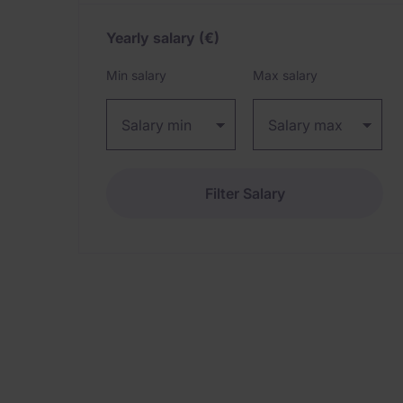
Yearly salary
(€)
Expand / collapse
Min salary
Max salary