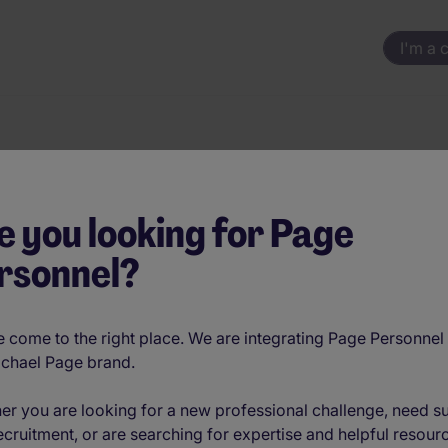
I'm a 
e you looking for Page
rsonnel?
s
 come to the right place. We are integrating Page Personnel 
ichael Page brand.
er you are looking for a new professional challenge, need s
Customer Excellence - FMCG - Namu
ecruitment, or are searching for expertise and helpful resour