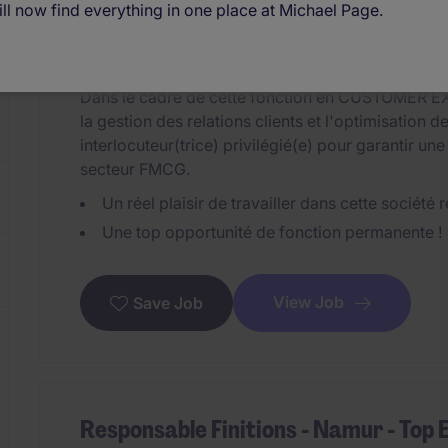
ll now find everything in one place at Michael Page.
Namur
Permanent
€3,300 - €6,000 per
Work from home
Dans le cadre de cette fonction en CUSTOMER EX
la gestion des relations clients et l'optimisation
interlocuteur(trice) privilégié(e) pour garantir un
secteur FMCG.
Un réel plaisir de travailler dans cette sociét
Une top opportunité de fonction permanente !
View Job
Save Job
Responsable Finitions - Namur - Top 