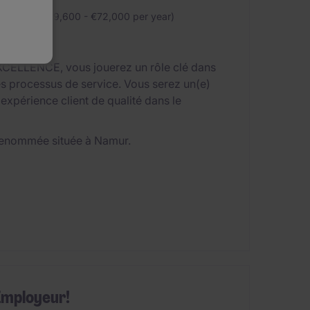
 month (€39,600 - €72,000 per year)
CELLENCE, vous jouerez un rôle clé dans
 des processus de service. Vous serez un(e)
e expérience client de qualité dans le
é renommée située à Namur.
Employeur!