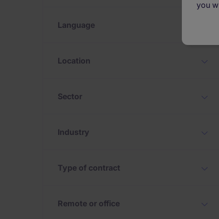
you wi
Language
Location
Sector
Industry
Type of contract
Remote or office