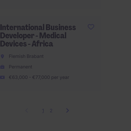
International Business
Developer - Medical
Devices - Africa
Flemish Brabant
Permanent
€63,000 - €77,000 per year
1
Showing
2
items
1