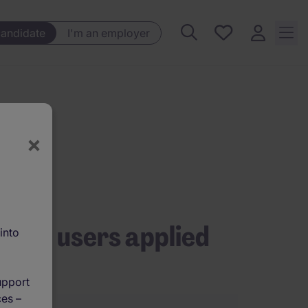
Saved
candidate
I'm an employer
jobs, 0
currently
saved
jobs
per
×
ther users applied
into
or
upport
ces –