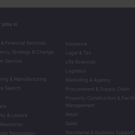
 jobs in
& Financial Services
Insurance
ancy, Strategy & Change
Legal & Tax
r Service
Life Sciences
Logistics
ring & Manufacturing
Marketing & Agency
ve Search
Procurement & Supply Chain
Property, Construction & Facilit
Management
are
Retail
ity & Leisure
Sales
Resources
Secretarial & Business Support
tion Technology