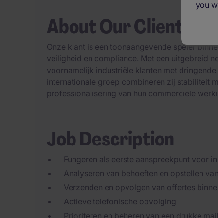
you wi
About Our Client
Onze klant is een toonaangevende speler binne
veiligheid en compliance. Met een uitgebreid ne
voornamelijk industriële klanten met dringende
internationale groep combineren zij stabiliteit 
professionalisering van hun commerciële werki
Job Description
Fungeren als eerste aanspreekpunt voor 
Analyseren van behoeften en opstellen van 
Verzenden en opvolgen van offertes binne
Actieve telefonische opvolging
Prioriteren en beheren van een drukke ma