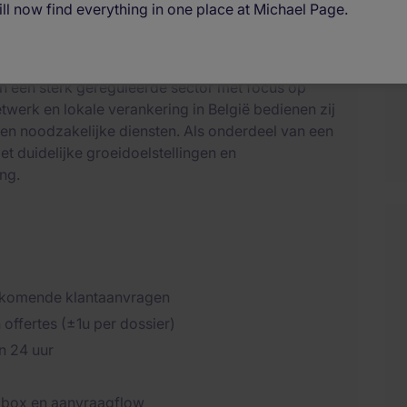
ll now find everything in one place at Michael Page.
n een sterk gereguleerde sector met focus op
twerk en lokale verankering in België bedienen zij
 en noodzakelijke diensten. Als onderdeel van een
met duidelijke groeidoelstellingen en
ng.
inkomende klantaanvragen
offertes (±1u per dossier)
n 24 uur
ilbox en aanvraagflow