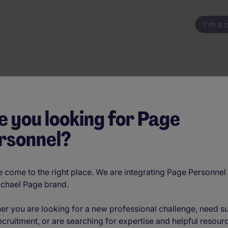
I'm a 
Advisor NL/FR - Ie
e you looking for Page
rsonnel?
O
 come to the right place. We are integrating Page Personnel 
ichael Page brand.
f
 impact op klanten en resultaten.
er you are looking for a new professional challenge, need s
 oog voor groei en ontwikkeling.
ecruitment, or are searching for expertise and helpful resour