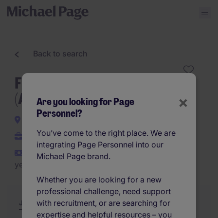
Back to search
Field Service Technieker
(Antwerpen)
×
Are you looking for Page
Personnel?
Antwerp
You’ve come to the right place. We are
Permanent
integrating Page Personnel into our
€3,000 - €50,000 per
Michael Page brand.
year
Whether you are looking for a new
professional challenge, need support
with recruitment, or are searching for
Job Description
Summary
Similar Jobs
expertise and helpful resources – you