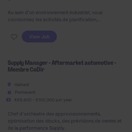
Au sein d'un environnement industriel, vous
coordonnez les activités de planification,
d'approvisionnement, de gestion des stocks et
d'entreposage. Véritable relais du Supply Chain
View Job
Manager, vous encadrez les équipes, assurez le suivi
des KPI et favorisez la collaboration entre les
différents départements afin de garantir la
performance opérationnelle du site. Une fonction
Supply Manager - Aftermarket automotive -
Membre CoDir
alliant management, terrain et amélioration continue.
Hainaut
Permanent
€69,600 - €100,000 per year
Chef d'orchestre des approvisionnements,
optimisation des stocks, des prévisions de ventes et
de la performance Supply.