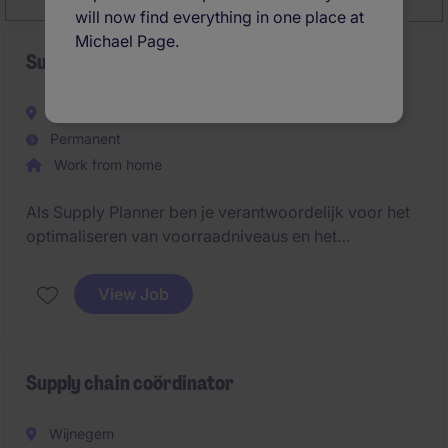
will now find everything in one place at
Michael Page.
Supply Planner - Internationaal bedrijf
Ghent
Permanent
Work from home
Als Supply Planner ben je verantwoordelijk voor het
optimaliseren van voorraadniveaus en het
garanderen van productbeschikbaarheid. Je vertaalt
data en forecasts naar concrete supply-plannen en
View Job
werkt nauw samen met leveranciers en interne
stakeholders.
Supply chain coördinator
Wijnegem