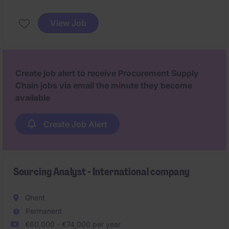
des données. Vous assurez l'exactitude des
informations et participez au bon déroulement des
View Job
opérations en renforçant l'efficacité des processus
internes.
Create job alert to receive Procurement Supply
Chain jobs via email the minute they become
available
Create Job Alert
Sourcing Analyst - International company
Ghent
Permanent
€60,000 - €74,000 per year