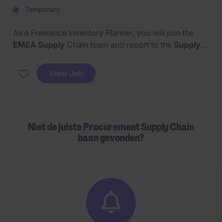
Temporary
As a Freelance Inventory Planner, you will join the
EMEA Supply
Chain team and report to the
Supply
Chain Manager.
View Job
Your main focus will be to ensure
optimal inventory
levels across
European warehouses,
maintain high
service levels and support ongoing projects such as
new warehouse openings and process alignment.
Niet de juiste Procurement Supply Chain
baan gevonden?