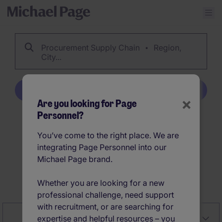
Procurement Supply Chain
Region,
City...
Create Job Alert
×
Are you looking for Page
Personnel?
29
Procurement Supply
You’ve come to the right place. We are
Chain jobs
integrating Page Personnel into our
Michael Page brand.
Create Job Alert
Whether you are looking for a new
professional challenge, need support
with recruitment, or are searching for
Close
Relevancy
Filter
expertise and helpful resources – you