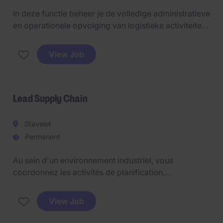
In deze functie beheer je de volledige administratieve
en operationele opvolging van logistieke activiteiten
voor klanten binnen de healthcare- en
farmaceutische sector. Je bent hun vaste
View Job
aanspreekpunt en zorgt ervoor dat alle processen -
van inbound tot outbound - vlot en volgens afspraak
verlopen.
Lead Supply Chain
Stavelot
Permanent
Au sein d'un environnement industriel, vous
coordonnez les activités de planification,
d'approvisionnement, de gestion des stocks et
d'entreposage. Véritable relais du Supply Chain
View Job
Manager, vous encadrez les équipes, assurez le suivi
des KPI et favorisez la collaboration entre les