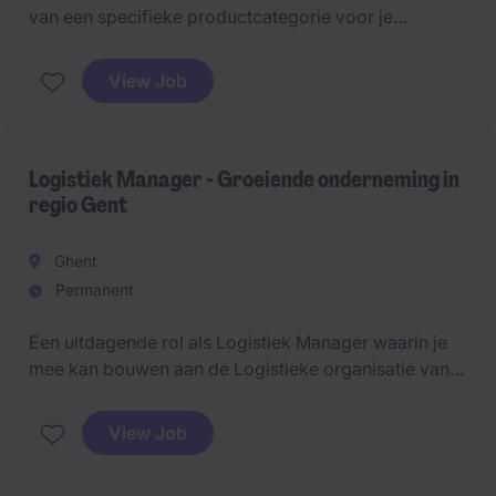
van een specifieke productcategorie voor je
rekening. Door jouw sterke productkennis en inzicht
in de markt zorg je ervoor dat het aanbod blijft
View Job
aansluiten bij de noden van vandaag en morgen.
Logistiek Manager - Groeiende onderneming in
regio Gent
Ghent
Permanent
Een uitdagende rol als Logistiek Manager waarin je
mee kan bouwen aan de Logistieke organisatie van
de toekomst. Je combineert hands-on leiderschap
met een strategische visie.
View Job