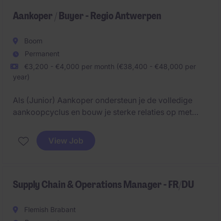
Aankoper / Buyer - Regio Antwerpen
Boom
Permanent
€3,200 - €4,000 per month (€38,400 - €48,000 per
year)
Als (Junior) Aankoper ondersteun je de volledige
aankoopcyclus en bouw je sterke relaties op met
leveranciers. Je krijgt de kans om snel
verantwoordelijkheid op te nemen en mee te werken
View Job
aan optimalisaties binnen aankoop en supply chain.
Supply Chain & Operations Manager - FR/DU
Flemish Brabant