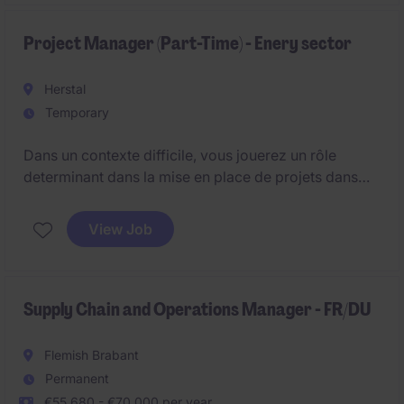
Project Manager (Part-Time) - Enery sector
Herstal
Temporary
Dans un contexte difficile, vous jouerez un rôle
determinant dans la mise en place de projets dans
une équipe de production ainsi que le retour à un
niveau de productivité acceptable
View Job
Supply Chain and Operations Manager - FR/DU
Flemish Brabant
Permanent
€55,680 - €70,000 per year