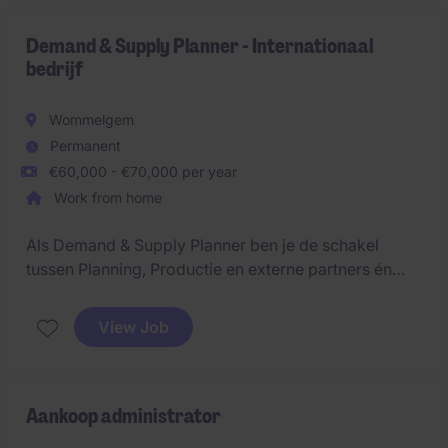
Demand & Supply Planner - Internationaal
bedrijf
Wommelgem
Permanent
€60,000 - €70,000 per year
Work from home
Als Demand & Supply Planner ben je de schakel
tussen Planning, Productie en externe partners én
zorg je voor het afstemmen van de vraag en
capaciteit om een stabiele Supply Chain te
View Job
garanderen.
Aankoop administrator