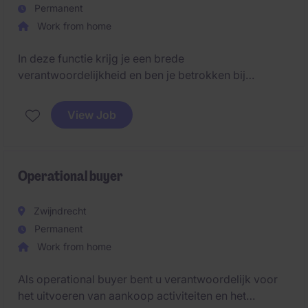
Permanent
Work from home
In deze functie krijg je een brede
verantwoordelijkheid en ben je betrokken bij
verschillende schakels binnen de keten. Je werkt
samen met interne afdelingen, leveranciers,
View Job
onderaannemers en logistieke partners om ervoor te
zorgen dat alles vlot verloopt en deadlines worden
gehaald.
Operational buyer
Zwijndrecht
Permanent
Work from home
Als operational buyer bent u verantwoordelijk voor
het uitvoeren van aankoop activiteiten en het