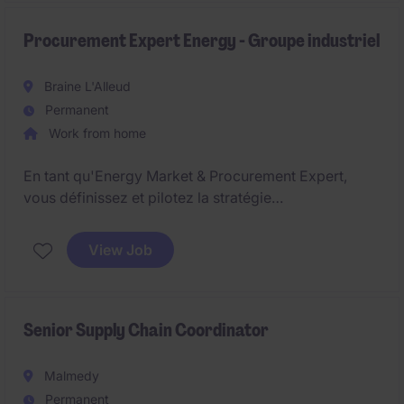
différents départements afin de garantir la
performance opérationnelle du site. Une fonction
Procurement Expert Energy - Groupe industriel
alliant management, terrain et amélioration continue.
Braine L'Alleud
Permanent
Work from home
En tant qu'Energy Market & Procurement Expert,
vous définissez et pilotez la stratégie
d'approvisionnement énergétique pour le Benelux,
en gérant les marchés, les fournisseurs, les contrats
View Job
et les risques associés. Vous accompagnez le
développement de solutions énergétiques
innovantes en transformant les évolutions du marché
et de la réglementation en opportunités
Senior Supply Chain Coordinator
commerciales durables.
Malmedy
Permanent