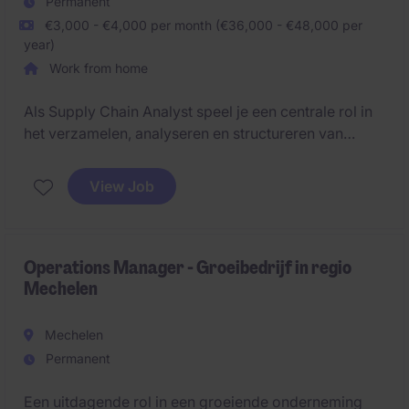
Permanent
€3,000 - €4,000 per month (€36,000 - €48,000 per
year)
Work from home
Als Supply Chain Analyst speel je een centrale rol in
het verzamelen, analyseren en structureren van
bedrijfsdata ter ondersteuning van operationele
processen. Je vertaalt complexe gegevens naar
View Job
bruikbare inzichten en werkt nauw samen met
verschillende interne teams om efficiëntie en
prestaties verder te verbeteren.
Operations Manager - Groeibedrijf in regio
Mechelen
Mechelen
Permanent
Een uitdagende rol in een groeiende onderneming