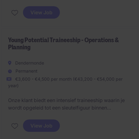
ondersteunen van het procurementteam. Ben je
analytisch sterk? Communicatief? Administratief? Sta
View Job
je open voor een tijdelijke rol? Dan is deze vacature
zeker iets voor jou!
Young Potential Traineeship - Operations &
Planning
Dendermonde
Permanent
€3,600 - €4,500 per month (€43,200 - €54,000 per
year)
Onze klant biedt een intensief traineeship waarin je
wordt opgeleid tot een sleutelfiguur binnen
productie- en transportplanning. Je combineert
analyse, coördinatie en optimalisatie met een
View Job
duidelijk groeipad richting een leidinggevende rol.