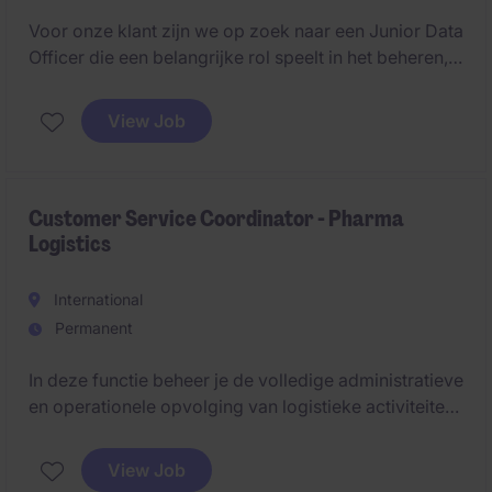
Voor onze klant zijn we op zoek naar een Junior Data
Officer die een belangrijke rol speelt in het beheren,
analyseren en verbeteren van operationele
gegevensstromen. In deze functie combineer je data-
View Job
analyse, rapportering en procesoptimalisatie met een
sterke focus op kwaliteit en efficiëntie.
Customer Service Coordinator - Pharma
Logistics
International
Permanent
In deze functie beheer je de volledige administratieve
en operationele opvolging van logistieke activiteiten
voor klanten binnen de healthcare- en
farmaceutische sector. Je bent hun vaste
View Job
aanspreekpunt en zorgt ervoor dat alle processen -