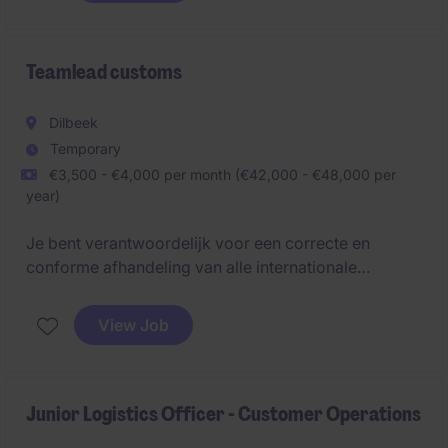
Teamlead customs
Dilbeek
Temporary
€3,500 - €4,000 per month (€42,000 - €48,000 per
year)
Je bent verantwoordelijk voor een correcte en
conforme afhandeling van alle internationale
transportdocumentatie (weg-, zee- en
luchttransport) en zorg je ervoor dat alle douane- en
View Job
handelsprocessen vlot verlopen. Je combineert
operationele expertise met people management en
werkt continu aan procesverbetering, automatisering
en een optimale samenwerking met interne en
Junior Logistics Officer - Customer Operations
externe stakeholders.