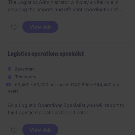
The Logistics Administrator will play a vital role in
ensuring the smooth and efficient coordination of
logistics activities within the Pharma sector. This
temporary role is based in Wavre and requires a
View Job
detail-oriented professional with a strong
organizational mindset.
Logistics operations specialist
Zaventem
Temporary
€3,400 - €3,700 per month (€40,800 - €44,400 per
year)
As a Logistic Operations Specialist you will report to
the Logistic Operations Coordinator.
View Job