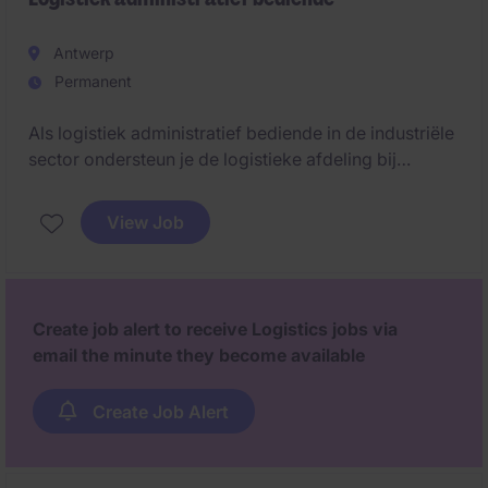
Antwerp
Permanent
Als logistiek administratief bediende in de industriële
sector ondersteun je de logistieke afdeling bij
administratieve taken, planning en coördinatie. Je
draagt bij aan een vlotte werking van de logistieke
View Job
processen. Het bedrijf is gelegen in regio Antwerpen
& best bereikbaar met het eigen vervoer.
Create job alert to receive Logistics jobs via
email the minute they become available
Create Job Alert