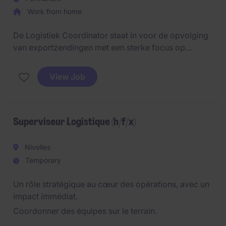
Work from home
De Logistiek Coordinator staat in voor de opvolging
van exportzendingen met een sterke focus op
maritieme logistiek en internationale markten. Je
beheert exportdossiers van A tot Z en werkt nauw
View Job
samen met leveranciers, freight forwarders en
klanten. #Ghent
Superviseur Logistique (h/f/x)
Nivelles
Temporary
Un rôle stratégique au cœur des opérations, avec un
impact immédiat.
Coordonner des équipes sur le terrain.