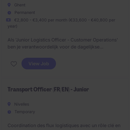
Ghent
Permanent
€2,800 - €3,400 per month (€33,600 - €40,800 per
year)
Als 'Junior Logistics Officer - Customer Operations'
ben je verantwoordelijk voor de dagelijkse
opvolging van logistieke processen voor een
portefeuille van klanten. Je zorgt ervoor dat
View Job
goederenstromen vlot verlopen, dossiers
administratief correct verwerkt worden en klanten
kunnen rekenen op een uitstekende service.
Transport Officer (FR/EN) - Junior
Nivelles
Temporary
Coordination des flux logistiques avec un rôle clé en