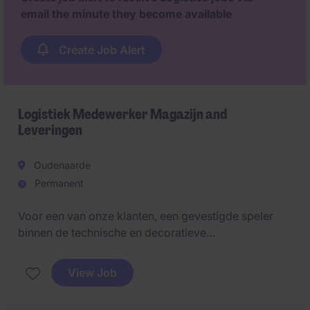
email the minute they become available
Create Job Alert
Logistiek Medewerker Magazijn and
Leveringen
Oudenaarde
Permanent
Voor een van onze klanten, een gevestigde speler
binnen de technische en decoratieve
verlichtingssector, zijn we op zoek naar een
Logistiek Medewerker (M/V/X) voor de vestiging in
View Job
Oudenaarde. Je komt terecht in een dynamische
omgeving waar klantgerichtheid, kwaliteit en