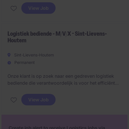
View Job
Logistiek bediende - M/V/X - Sint-Lievens-
Houtem
Sint-Lievens-Houtem
Permanent
Onze klant is op zoek naar een gedreven logistiek
bediende die verantwoordelijk is voor het efficiënt
organiseren en optimaliseren van transportstromen.
Je fungeert als spilfiguur tussen chauffeurs, interne
View Job
diensten en externe partners.
Create job alert to receive Logistics jobs via