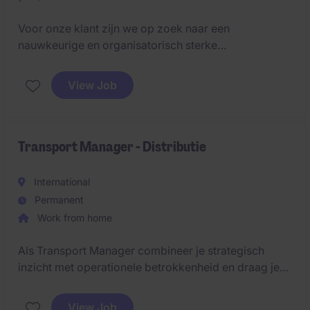
Voor onze klant zijn we op zoek naar een
nauwkeurige en organisatorisch sterke
Transportplanner & Logistiek Coördinator. In deze
functie zorg je voor een vlotte planning en opvolging
View Job
van transporten en ben je de spilfiguur tussen
chauffeurs, logistieke partners en interne
stakeholders.
Transport Manager - Distributie
International
Permanent
Work from home
Als Transport Manager combineer je strategisch
inzicht met operationele betrokkenheid en draag je
actief bij aan de verdere ontwikkeling van het
transportbeleid. Je ondersteunt de dagelijkse
View Job