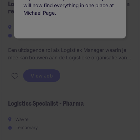
Logistiek Manager - Groeiende onderneming in
will now find everything in one place at
regio Gent
Michael Page.
Ghent
Permanent
Een uitdagende rol als Logistiek Manager waarin je
mee kan bouwen aan de Logistieke organisatie van
de toekomst. Je combineert hands-on leiderschap
met een strategische visie.
View Job
Logistics Specialist - Pharma
Wavre
Temporary