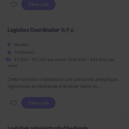
goederenstroom, van de ontvangst van grondstoffen
View Job
tot de verzending van afgewerkte producten. Naast
de dagelijkse operationele ondersteuning krijg je de
kans om actief mee te denken over optimalisaties
binnen de logistieke processen en voorraadbeheer.
Logistics Coordinator (h/f/x)
Nivelles
Temporary
€2,900 - €3,300 per month (€34,800 - €39,600 per
year)
Cette fonction s'adresse à une personne analytique,
rigoureuse et désireuse d'évoluer dans un
environnement structuré où la fiabilité des données
et le suivi administratif jouent un rôle essentiel dans
View Job
la performance de l'entreprise.
Logistiek administratief bediende