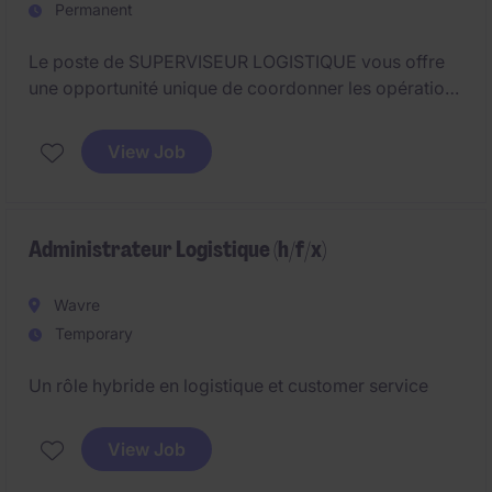
Permanent
Le poste de SUPERVISEUR LOGISTIQUE vous offre
une opportunité unique de coordonner les opérations
logistiques dans le secteur du RETAIL. Basé à
NIVELLES, vous jouerez un rôle clé dans
View Job
l'optimisation des flux et des processus logistiques.
Administrateur Logistique (h/f/x)
Wavre
Temporary
Un rôle hybride en logistique et customer service
View Job