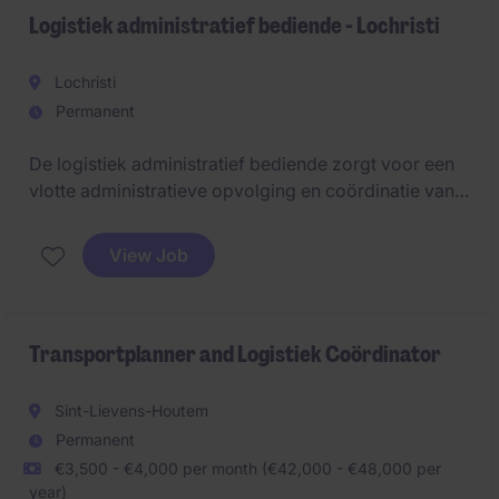
Logistiek administratief bediende - Lochristi
Lochristi
Permanent
De logistiek administratief bediende zorgt voor een
vlotte administratieve opvolging en coördinatie van
logistieke processen. De rol combineert structuur,
planning en samenwerking met interne en externe
View Job
stakeholders.
Transportplanner and Logistiek Coördinator
Sint-Lievens-Houtem
Permanent
€3,500 - €4,000 per month (€42,000 - €48,000 per
year)