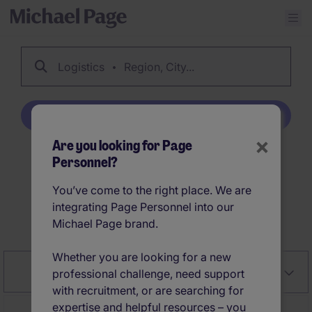
Logistics
Region, City...
Create Job Alert
×
Are you looking for Page
Personnel?
96
Logistics jobs
You’ve come to the right place. We are
integrating Page Personnel into our
Create Job Alert
Michael Page brand.
Whether you are looking for a new
Close
Relevancy
Filter
professional challenge, need support
with recruitment, or are searching for
expertise and helpful resources – you