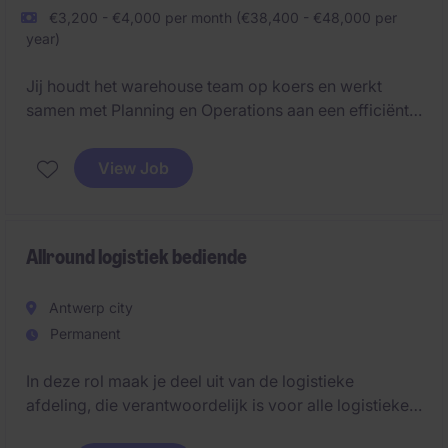
€3,200 - €4,000 per month (€38,400 - €48,000 per
year)
Jij houdt het warehouse team op koers en werkt
samen met Planning en Operations aan een efficiënte
dagelijkse werking.
View Job
Allround logistiek bediende
Antwerp city
Permanent
In deze rol maak je deel uit van de logistieke
afdeling, die verantwoordelijk is voor alle logistieke
activiteiten op de site. Je zorgt mee voor een vlotte