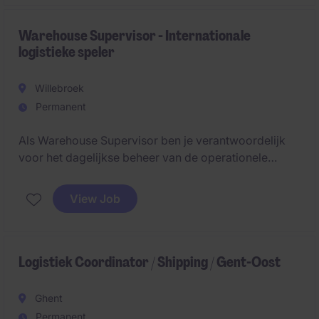
Warehouse Supervisor - Internationale
logistieke speler
Willebroek
Permanent
Als Warehouse Supervisor ben je verantwoordelijk
voor het dagelijkse beheer van de operationele
activiteiten in het magazijn en bewaak je efficiëntie,
kwaliteit en veiligheid. Je stuurt team leaders en
View Job
operatoren aan en speelt een sleutelrol in het
verbeteren van processen binnen een multiklant
omgeving.
Logistiek Coordinator / Shipping / Gent-Oost
Ghent
Permanent