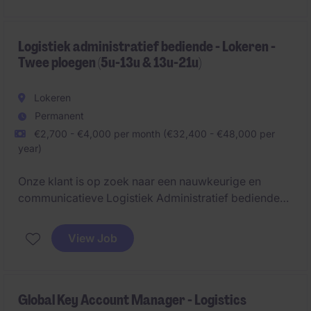
Logistiek administratief bediende - Lokeren -
Twee ploegen (5u-13u & 13u-21u)
Lokeren
Permanent
€2,700 - €4,000 per month (€32,400 - €48,000 per
year)
Onze klant is op zoek naar een nauwkeurige en
communicatieve Logistiek Administratief bediende
die een sleutelrol speelt in het onthaal en de
opvolging van transportactiviteiten. Je zorgt voor
View Job
een vlotte flow tussen chauffeurs, magazijn en
planning en bent het eerste aanspreekpunt op de site.
Global Key Account Manager - Logistics