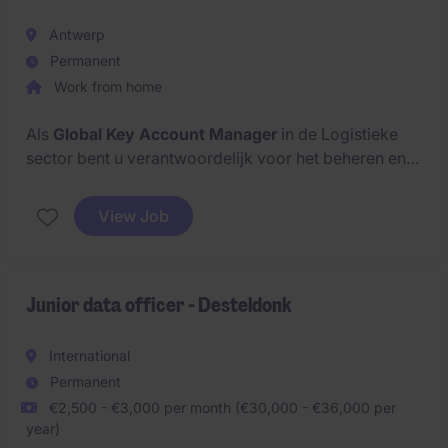
Antwerp
Permanent
Work from home
Als
Global Key Account Manager
in de Logistieke
sector bent u verantwoordelijk voor het beheren en
uitbreiden van strategische klantrelaties. U speelt een
cruciale rol in het waarborgen van klanttevredenheid
View Job
en het stimuleren van
internationale groei.
Junior data officer - Desteldonk
International
Permanent
€2,500 - €3,000 per month (€30,000 - €36,000 per
year)