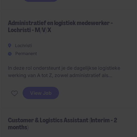
Administratief en logistiek medewerker -
Lochristi - M/V/X
Lochristi
Permanent
In deze rol ondersteunt je de dagelijkse logistieke
werking van A tot Z, zowel administratief als
operationeel. Hij/zij/hen fungeert als spilfiguur tussen
planning, transport en het magazijn.
View Job
Customer & Logistics Assistant (Interim - 2
months)