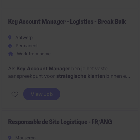
van inbound tot outbound - vlot en volgens afspraak
verlopen.
Key Account Manager - Logistics - Break Bulk
Antwerp
Permanent
Work from home
Als
Key Account Manager
ben je het vaste
aanspreekpunt voor
strategische klante
n binnen een
operationeel-logistieke context
. Je werkt nauw
samen met terminalteams en zorgt voor een vlotte
View Job
opvolging van dossiers van A tot Z.
Responsable de Site Logistique - FR/ANG
Mouscron