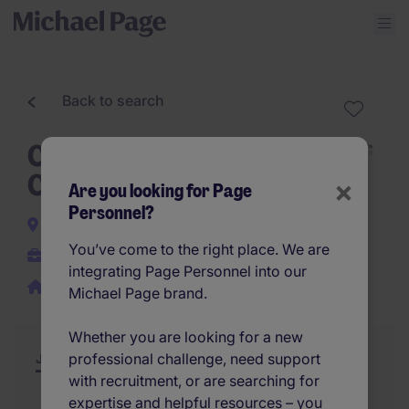
Back to search
Commerciële Administratief
Coördinator - Gent
×
Are you looking for Page
Personnel?
Ghent
You’ve come to the right place. We are
Temporary
integrating Page Personnel into our
Work from home
Michael Page brand.
Whether you are looking for a new
professional challenge, need support
Job Description
Summary
Similar Jobs
with recruitment, or are searching for
expertise and helpful resources – you