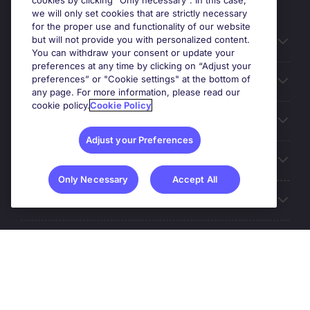
cookies by clicking “Only necessary”. In this case,
we will only set cookies that are strictly necessary
for the proper use and functionality of our website
but will not provide you with personalized content.
Useful information
You can withdraw your consent or update your
preferences at any time by clicking on “Adjust your
preferences” or "Cookie settings" at the bottom of
Prix
any page. For more information, please read our
cookie policy.
Cookie Policy
Look for jobs in
Adjust your Preferences
Trends
Only Necessary
Accept All
For employers
More Michael Page
© Michael Page (2020)