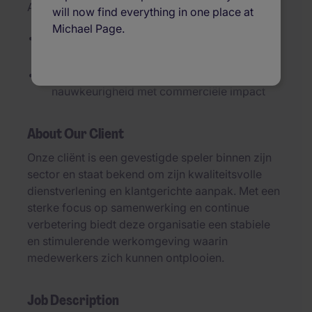
Added 24/06/2026
will now find everything in one place at
Michael Page.
Je komt terecht in een dynamische,
mensgerichte organisatie
Je combineert administratieve
nauwkeurigheid met commerciële impact
About Our Client
Onze cliënt is een gevestigde speler binnen zijn
sector en staat bekend om zijn kwaliteitsvolle
dienstverlening en klantgerichte aanpak. Met een
sterke focus op samenwerking en continue
verbetering biedt deze organisatie een stabiele
en stimulerende werkomgeving waarin
medewerkers zich kunnen ontplooien.
Job Description