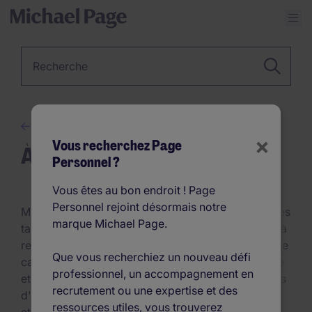
Barre de recherche
Conseils
×
Vous recherchez Page
À propos Michael Page
Personnel ?
Vous êtes au bon endroit ! Page
Personnel rejoint désormais notre
Michael Page accompagne les entreprises de toutes
marque Michael Page.
tailles, des PME aux organisations internationales, à
recruter les profils qu'il leur faut pour des postes de
Que vous recherchiez un nouveau défi
cadres expérimentés. Avec une présence mondiale
professionnel, un accompagnement en
et des consultants spécialisés couvrant 26 secteurs
recrutement ou une expertise et des
d'activités, nous apportons notre expertise unique
ressources utiles, vous trouverez