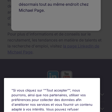
et mettons en relation des milliers d'entreprises et
désormais tout au même endroit chez
de professionnels en recherche d'emploi chaque
Michael Page.
année. Nous publions régulièrement des conseils
d'experts sur notre site web, couvrant les derniers
sujets et tendances du marché de l'emploi.
Pour plus d'informations et de conseils sur le
recrutement, les tendances en matière de talents et
la recherche d'emploi, visitez
la page LinkedIn de
Michael Page
.
"Si vous cliquez sur ""Tout accepter"", nous
Liens utiles
pourrons, ainsi que nos partenaires, utiliser vos
préférences pour collecter des données afin
d'améliorer nos services et vous fournir un contenu
Prix
adapté à vos intérêts. Vous pouvez refuser