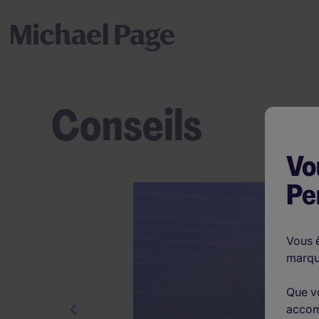
Conseils
Vo
Pe
302916
Vous ê
marqu
Que v
accom