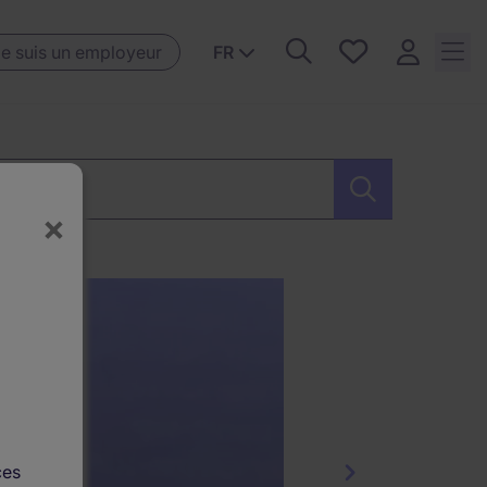
Favoris, 0
e suis un employeur
FR
Offres
sauvegardées
erche
×
ces