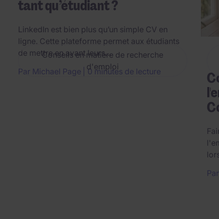
tant qu’étudiant ?
LinkedIn est bien plus qu’un simple CV en
ligne. Cette plateforme permet aux étudiants
de mettre en avant leurs…
Conseils en matière de recherche
d'emploi
Par Michael Page
0 minutes de lecture
C
l'
Co
Fai
l'e
lor
Par