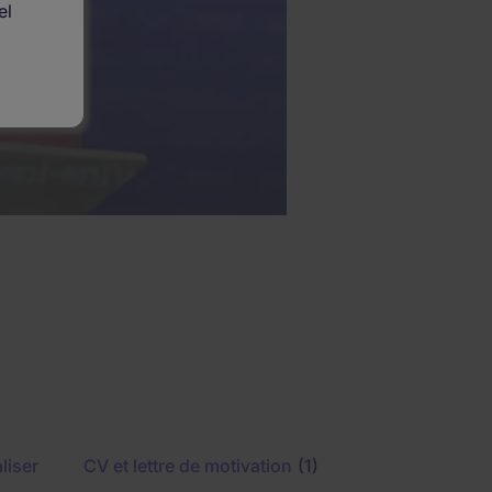
el
liser
CV et lettre de motivation
(1)