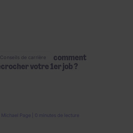
eunes diplômés : comment
Conseils de carrière
crocher votre 1er job ?
r
Michael Page
0 minutes de lecture