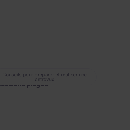
tretien d’embauche : 10
Conseils pour préparer et réaliser une
entrevue
estions pièges