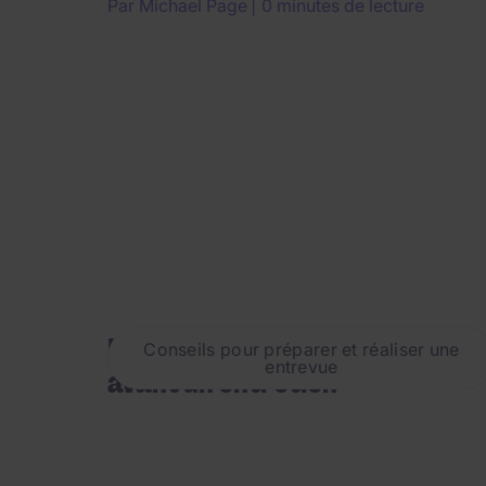
Par
Michael Page
0 minutes de lecture
Les neuf questions à poser
Conseils pour préparer et réaliser une
entrevue
avant un entretien