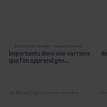
Dix enseignements
J
Conciliation travail - vie personnelle
importants dans une carrière
dé
que l’on apprend gén...
Par
Michael Page
0 minutes de lecture
Pa