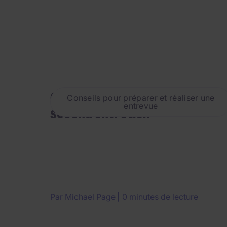
Comment se préparer à un
Conseils pour préparer et réaliser une
entrevue
second entretien
Par
Michael Page
0 minutes de lecture