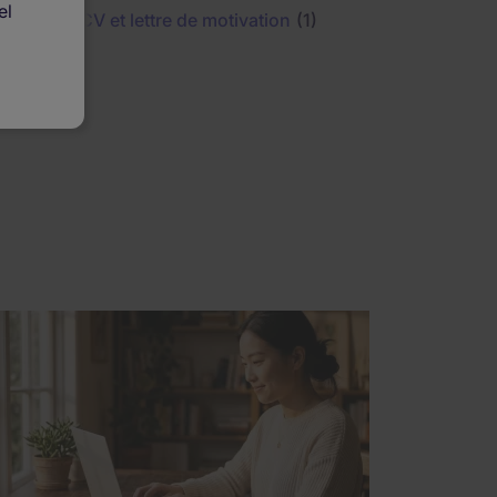
el
liser
CV et lettre de motivation
(1)