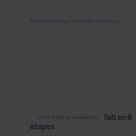
Par
Michael Page
0 minutes de lecture
Un profil LinkedIn parfait en 6
CV et lettre de motivation
étapes