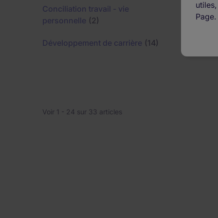
utiles
Conciliation travail - vie
Conseils
Page.
personnelle
(2)
d'emploi
Développement de carrière
(14)
Voir 1 -
24
sur 33 articles
Pagination