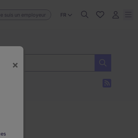
Favoris, 0
e suis un employeur
FR
Offres
sauvegardées
erche
×
ces