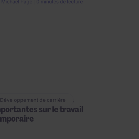
r
Michael Page
0 minutes de lecture
s 6 questions les plus
Développement de carrière
portantes sur le travail
emporaire