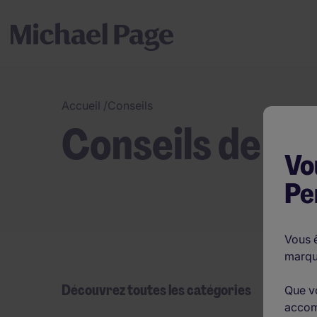
Accueil
/
Conseils
Conseils de ca
Vo
Pe
Vous ê
marqu
Découvrez toutes les catégories
Que v
accom