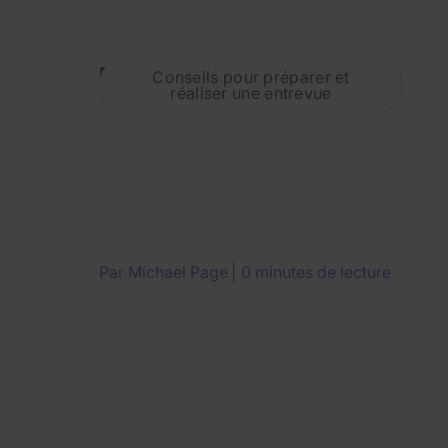
Le test d'aptitude
Conseils pour préparer et
réaliser une entrevue
Par
Michael Page
0 minutes de lecture