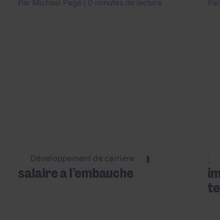
Par
Michael Page
0 minutes de lecture
Pa
Comment négocier son
Le
Développement de carrière
salaire à l’embauche
im
t