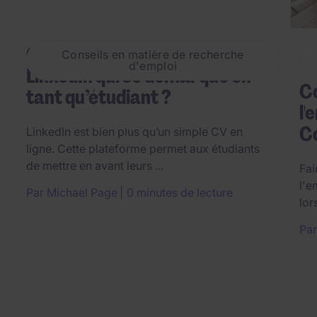
Comment créer un profil
Conseils en matière de recherche
d'emploi
LinkedIn qui se démarque en
C
tant qu’étudiant ?
l'
Co
LinkedIn est bien plus qu’un simple CV en
ligne. Cette plateforme permet aux étudiants
de mettre en avant leurs ...
Fai
l'e
Par
Michael Page
0 minutes de lecture
lor
Pa