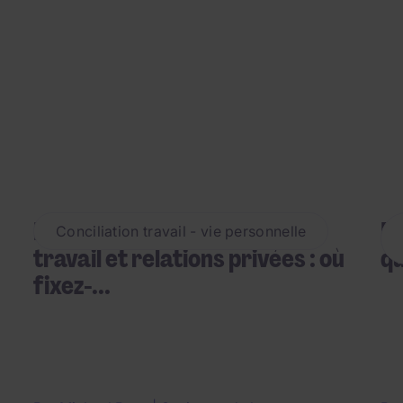
Mélange entre relations de
En
Conciliation travail - vie personnelle
travail et relations privées : où
qu
fixez-...