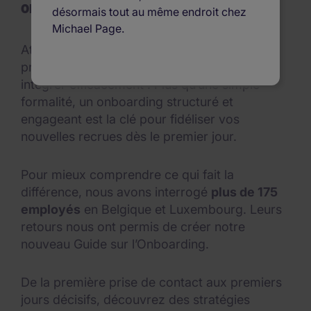
onboarding réussi.
désormais tout au même endroit chez
Michael Page.
Attirer les meilleurs talents, c’est déjà une
première victoire. Mais le véritable défi ? Les
intégrer efficacement ! Plus qu’une simple
formalité, un onboarding structuré et
engageant est la clé pour fidéliser vos
nouvelles recrues dès le premier jour.
Pour mieux comprendre ce qui fait la
différence, nous avons interrogé
plus de 175
employés
en Belgique et Luxembourg. Leurs
retours nous ont permis de créer notre
nouveau Guide sur l’Onboarding.
De la première prise de contact aux premiers
jours décisifs, découvrez des stratégies