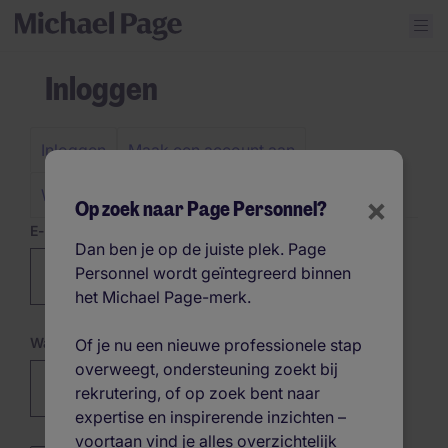
Inloggen
Inloggen
Maak een account aan
Primary
tabs
Wachtwoord wijzigen
×
Op zoek naar Page Personnel?
E-mail*
Dan ben je op de juiste plek. Page
Personnel wordt geïntegreerd binnen
het Michael Page-merk.
Wachtwoord
Of je nu een nieuwe professionele stap
overweegt, ondersteuning zoekt bij
Password hidden
rekrutering, of op zoek bent naar
expertise en inspirerende inzichten –
voortaan vind je alles overzichtelijk