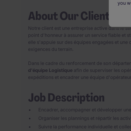
you wi
About Our Client
Notre client est une entreprise active dans le se
point d'honneur à assurer un service fiable et s
elle s'appuie sur des équipes engagées et une 
exigences du terrain.
Dans le cadre du renforcement de son départeme
d'équipe
Logistique
afin de superviser les opér
expéditions et encadrer une équipe d'opérateur
Job Description
Encadrer, accompagner et développer un
Organiser les plannings et répartir les activ
Suivre la performance individuelle et collec