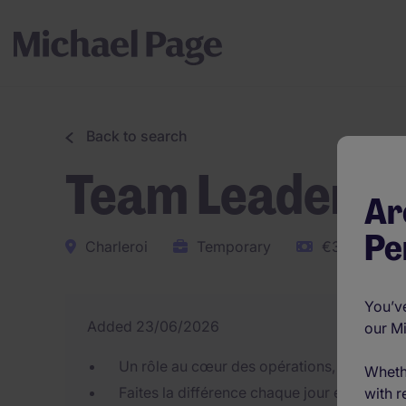
Back to search
Team Leader
Ar
Pe
Charleroi
Temporary
€3,100 - €3
You’ve
Added 23/06/2026
our M
Un rôle au cœur des opérations, avec un 
Wheth
Faites la différence chaque jour en coordon
with r