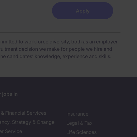
Apply
mmitted to workforce diversity, both as an employer
cruitment decision we make for people we hire and
the candidates’ knowledge, experience and skills.
 jobs in
& Financial Services
Insurance
ancy, Strategy & Change
Legal & Tax
r Service
Life Sciences