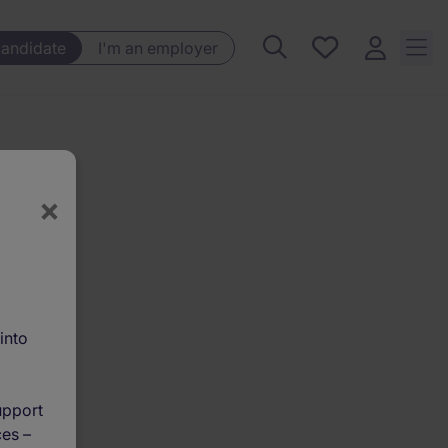
Saved
candidate
I'm an employer
jobs, 0
currently
saved
jobs
×
into
upport
ces –