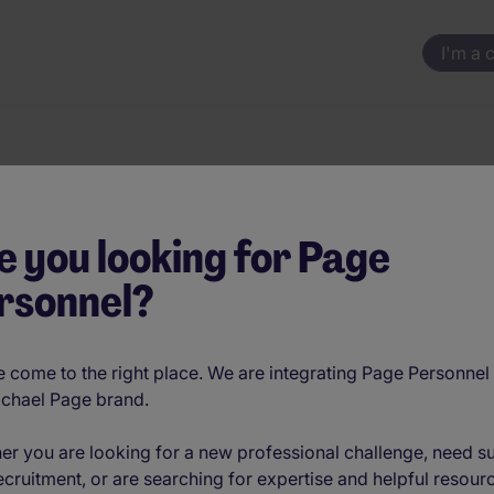
I'm a 
e you looking for Page
rsonnel?
,300 per month (€37,200 - €39,600 per year)
 come to the right place. We are integrating Page Personnel 
ichael Page brand.
impact immédiat.
er you are looking for a new professional challenge, need s
nant une équipe sur le terrain.
ecruitment, or are searching for expertise and helpful resour