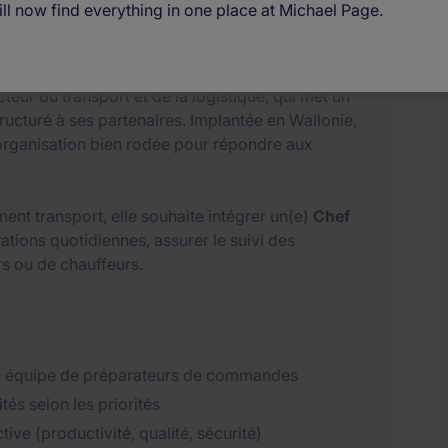
ll now find everything in one place at Michael Page.
cteur du transport et de la logistique, qui met un
tructuré à ses partenaires. Implantée en Wallonie,
organisation bien rodée pour répondre aux
nt transport, elle souhaite intégrer un(e)
Chef
ations quotidiennes, assurer le suivi des
s ou de chauffeurs.
e équipe de préparateurs de commandes
ités selon les priorités
tive (productivité, qualité, sécurité)