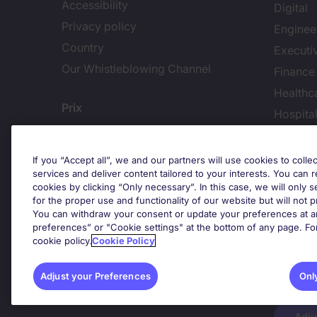
Accessibility
Digital
Privacy policy
Enginee
Country
Executi
Our Whistleblowing Channel
Finance
Healthc
Prix
Hospital
Human 
Informa
If you “Accept all”, we and our partners will use cookies to collec
services and deliver content tailored to your interests. You can 
cookies by clicking “Only necessary”. In this case, we will only s
Trends
for the proper use and functionality of our website but will not 
You can withdraw your consent or update your preferences at an
preferences” or "Cookie settings" at the bottom of any page. Fo
cookie policy.
Cookie Policy
Adjust your Preferences
Onl
Adju