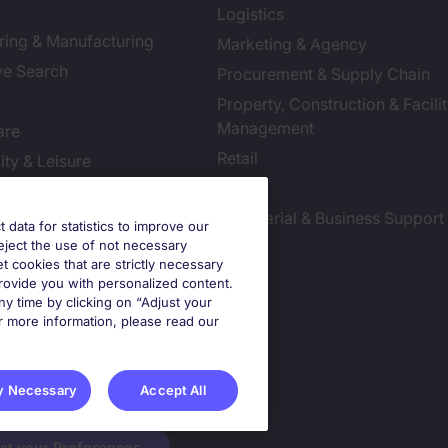
Logistics
ring & Manufacturing
Marketing & Agency
ve Search
Procurement & Supply Chain
Property, Construction & Facilit
Management
are
Retail
ity & Leisure
Sales
Resources
Secretarial & Business Support
tion Technology
t data for statistics to improve our
reject the use of not necessary
et cookies that are strictly necessary
provide you with personalized content.
y time by clicking on “Adjust your
r more information, please read our
y Necessary
Accept All
st your Preferences